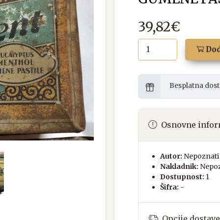
39,82€
Dod
Besplatna dost
Osnovne infor
Autor:
Nepoznati 
Nakladnik:
Nepoz
Dostupnost:
1
Šifra:
-
Opcije dostave