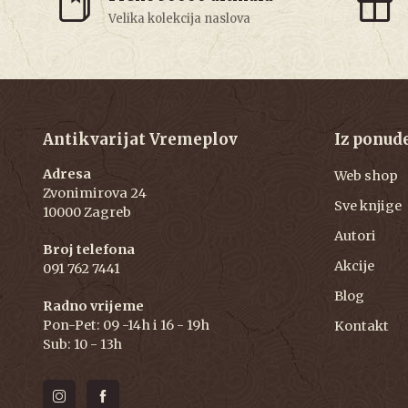
Velika kolekcija naslova
Antikvarijat Vremeplov
Iz ponud
Adresa
Web shop
Zvonimirova 24
Sve knjige
10000 Zagreb
Autori
Broj telefona
Akcije
091 762 7441
Blog
Radno vrijeme
Pon-Pet: 09 -14h i 16 - 19h
Kontakt
Sub: 10 - 13h