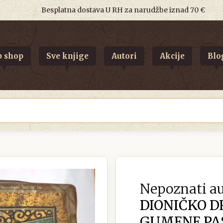
Besplatna dostava U RH za narudžbe iznad 70 €
 shop
Sve knjige
Autori
Akcije
Blo
Nepoznati au
DIONIČKO 
GUMENE PA