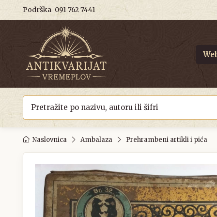
Podrška
091 762 7441
Web
Naslovnica
Ambalaza
Prehrambeni artikli i pića