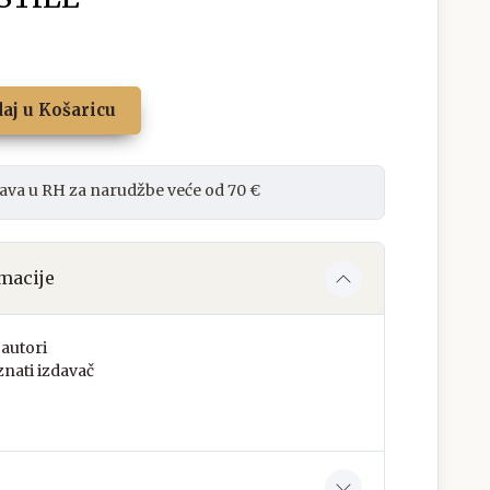
aj u Košaricu
ava u RH za narudžbe veće od 70 €
macije
autori
nati izdavač