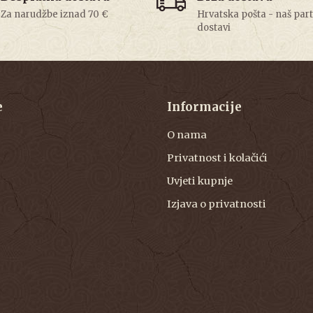
Za narudžbe iznad 70 €
Hrvatska pošta - naš par
dostavi
e
Informacije
O nama
Privatnost i kolačići
Uvjeti kupnje
Izjava o privatnosti