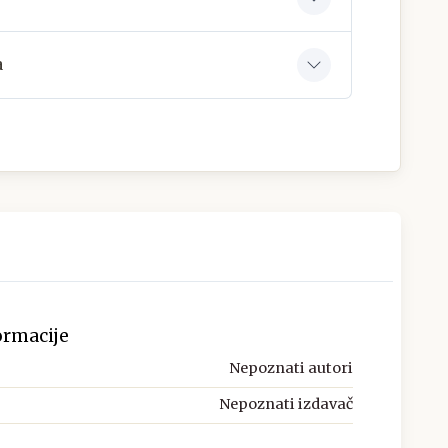
a
ormacije
Nepoznati autori
Nepoznati izdavač