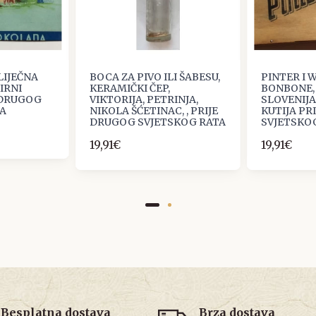
LIJEČNA
BOCA ZA PIVO ILI ŠABESU,
PINTER I 
IRNI
KERAMIČKI ČEP,
BONBONE, 
 DRUGOG
VIKTORIJA, PETRINJA,
SLOVENIJ
TA
NIKOLA ŠĆETINAC, , PRIJE
KUTIJA PR
DRUGOG SVJETSKOG RATA
SVJETSKO
19,91€
19,91€
Besplatna dostava
Brza dostava