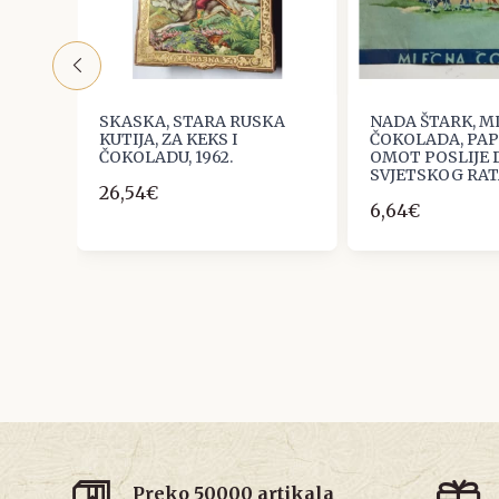
KS,
SKASKA, STARA RUSKA
NADA ŠTARK, M
KUTIJA, ZA KEKS I
ČOKOLADA, PAP
ČOKOLADU, 1962.
OMOT POSLIJE
SVJETSKOG RA
26,54€
6,64€
Preko 50000 artikala