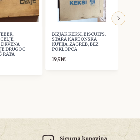
WEBER,
BIZJAK KEKSI, BISCUITS,
HELL
CELJE,
STARA KARTONSKA
BONB
A DRVENA
KUTIJA, ZAGREB, BEZ
DRVE
IJE DRUGOG
POKLOPCA
ČOKO
G RATA
PRIJ
19,91€
SVJE
13,27
Sigurna kupovina