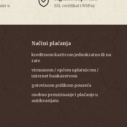
tner u
SSL certifikat i WSPay
Načini plaćanja
kreditnom karticom jednokratno ili na
rate
virmanom / općom uplatnicom /
internet bankarstvom
gotovinom prilikom pouzeća
osobno preuzimanje i plaćanje u
antikvarijatu