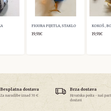
ZA
FIGURA PIJETLA, STAKLO
KOKOŠ , B
19,91€
19,91€
Besplatna dostava
Brza dostava
Za narudžbe iznad 70 €
Hrvatska pošta - naš par
dostavi