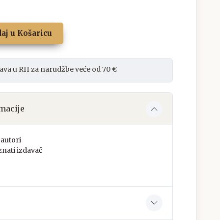
aj u Košaricu
ava u RH za narudžbe veće od 70 €
macije
autori
nati izdavač