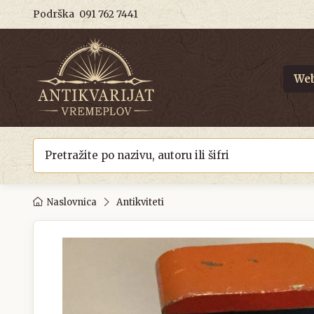
Podrška
091 762 7441
Web
Naslovnica
Antikviteti