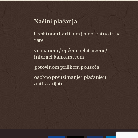
Načini plaćanja
kreditnom karticom jednokratno ili na
rate
virmanom / općom uplatnicom /
internet bankarstvom
gotovinom prilikom pouzeća
osobno preuzimanje i plaćanje u
antikvarijatu