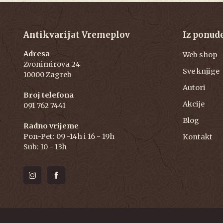
Antikvarijat Vremeplov
Iz ponud
Adresa
Web shop
Zvonimirova 24
Sve knjige
10000 Zagreb
Autori
Broj telefona
Akcije
091 762 7441
Blog
Radno vrijeme
Pon-Pet: 09 -14h i 16 - 19h
Kontakt
Sub: 10 - 13h