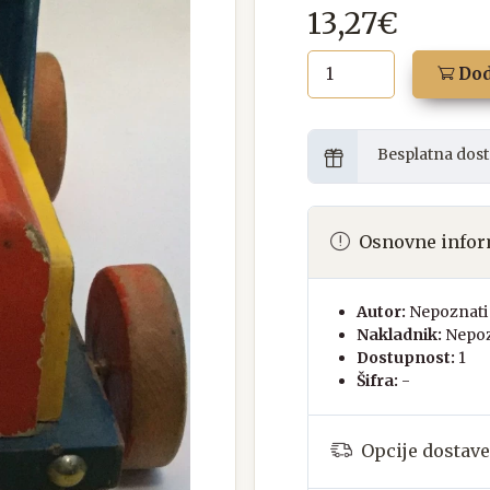
13,27€
Dod
Besplatna dost
Osnovne infor
Autor:
Nepoznati 
Nakladnik:
Nepoz
Dostupnost:
1
Šifra:
-
Opcije dostave