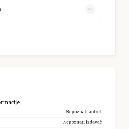
a
ormacije
Nepoznati autori
Nepoznati izdavač