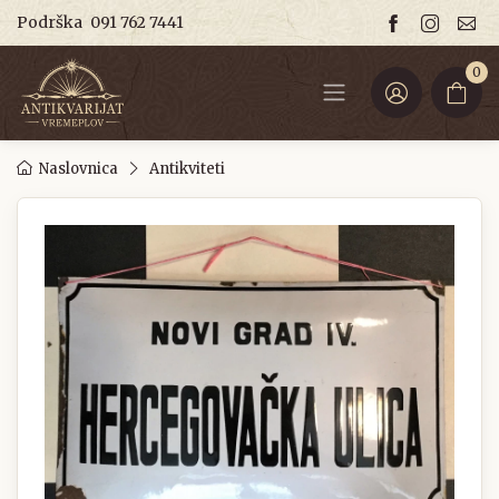
Podrška
091 762 7441
0
Naslovnica
Antikviteti