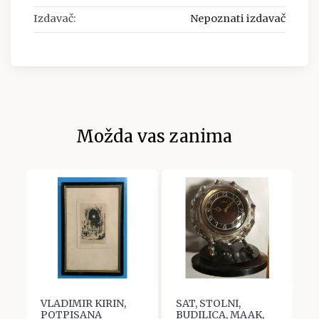
Izdavač:
Nepoznati izdavač
Možda vas zanima
VLADIMIR KIRIN,
SAT, STOLNI,
K
POTPISANA
BUDILICA, MAAK,
L