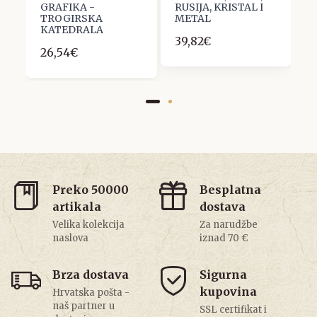
GRAFIKA -
RUSIJA, KRISTAL I
E
TROGIRSKA
METAL
P
KATEDRALA
39,82€
1
26,54€
Preko 50000
Besplatna
artikala
dostava
Velika kolekcija
Za narudžbe
naslova
iznad 70 €
Brza dostava
Sigurna
kupovina
Hrvatska pošta -
naš partner u
SSL certifikat i