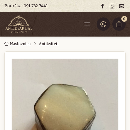
Podrška
091 762 7441
0
Naslovnica
Antikviteti