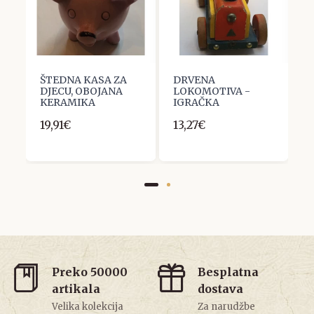
A
ŠTEDNA KASA ZA
DRVENA
A
DJECU, OBOJANA
LOKOMOTIVA -
M
KERAMIKA
IGRAČKA
Z
19,91€
13,27€
1
Preko 50000
Besplatna
artikala
dostava
Velika kolekcija
Za narudžbe