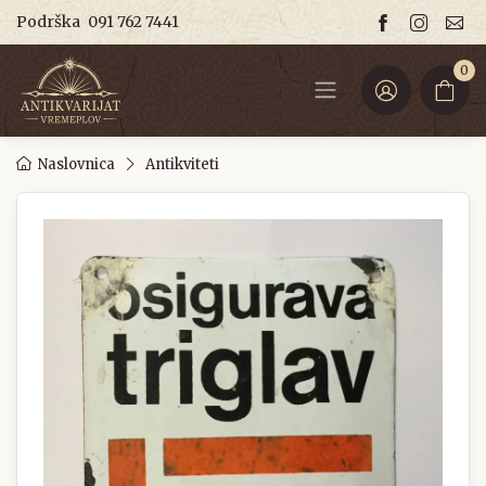
Podrška
091 762 7441
0
Naslovnica
Antikviteti