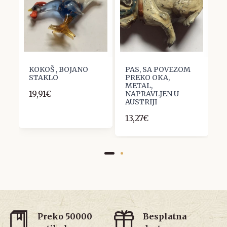
KOKOŠ , BOJANO
PAS, SA POVEZOM
J
STAKLO
PREKO OKA,
P
METAL,
E
19,91€
NAPRAVLJEN U
S
AUSTRIJI
6
13,27€
Preko 50000
Besplatna