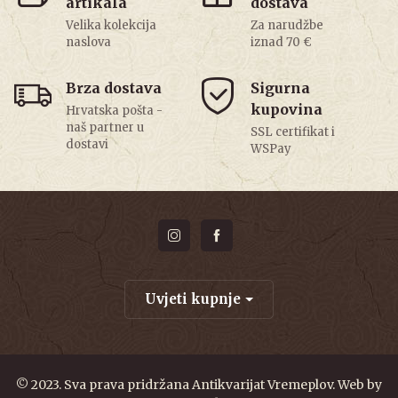
artikala
dostava
Velika kolekcija
Za narudžbe
naslova
iznad 70 €
Brza dostava
Sigurna
kupovina
Hrvatska pošta -
naš partner u
SSL certifikat i
dostavi
WSPay
Uvjeti kupnje
© 2023. Sva prava pridržana Antikvarijat Vremeplov. Web by