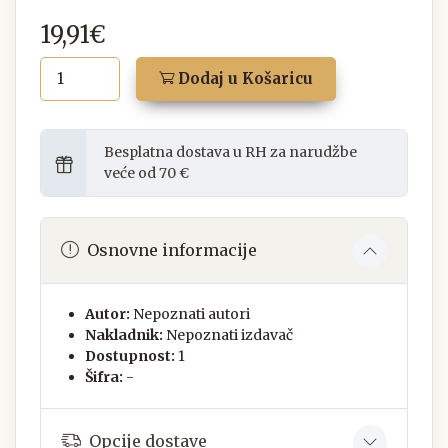
19,91€
Dodaj u Košaricu
Besplatna dostava u RH za narudžbe
veće od 70 €
Osnovne informacije
Autor:
Nepoznati autori
Nakladnik:
Nepoznati izdavač
Dostupnost:
1
Šifra:
-
Opcije dostave