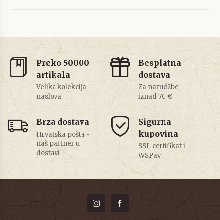
Preko 50000
Besplatna
artikala
dostava
Velika kolekcija
Za narudžbe
naslova
iznad 70 €
Brza dostava
Sigurna
kupovina
Hrvatska pošta -
naš partner u
SSL certifikat i
dostavi
WSPay