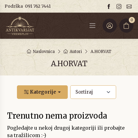
Podrška
091 762 7441
0
Naslovnica
Autori
A.HORVAT
A.HORVAT
Kategorije
Trenutno nema proizvoda
Pogledajte u nekoj drugoj kategoriji ili probajte
sa tražilicom :-)