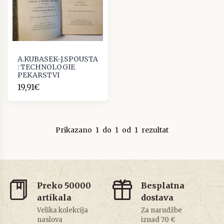
A.KUBASEK-J.SPOUSTA
: TECHNOLOGIE
PEKARSTVI
19,91€
Prikazano
1
do
1
od
1
rezultat
Preko 50000
Besplatna
artikala
dostava
Velika kolekcija
Za narudžbe
naslova
iznad 70 €