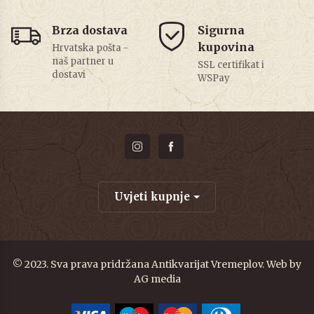
Brza dostava
Sigurna
kupovina
Hrvatska pošta -
naš partner u
SSL certifikat i
dostavi
WSPay
Uvjeti kupnje
© 2023. Sva prava pridržana Antikvarijat Vremeplov. Web by
AG media