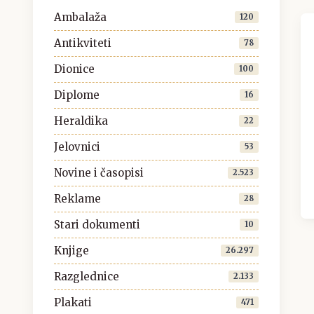
Ambalaža
120
Antikviteti
78
Dionice
100
Diplome
16
Heraldika
22
Jelovnici
53
Novine i časopisi
2.523
Reklame
28
Stari dokumenti
10
Knjige
26.297
Razglednice
2.133
Plakati
471