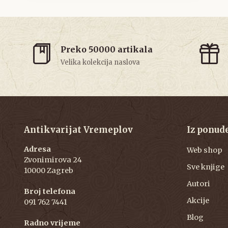
Preko 50000 artikala
Velika kolekcija naslova
Antikvarijat Vremeplov
Iz ponud
Adresa
Web shop
Zvonimirova 24
Sve knjige
10000 Zagreb
Autori
Broj telefona
Akcije
091 762 7441
Blog
Radno vrijeme