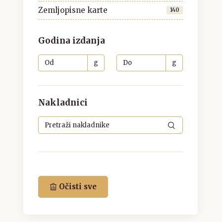
Zemljopisne karte
140
Godina izdanja
g
g
Nakladnici
Očisti sve