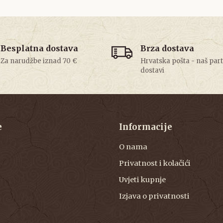
Besplatna dostava
Brza dostava
Za narudžbe iznad 70 €
Hrvatska pošta - naš par
dostavi
e
Informacije
O nama
Privatnost i kolačići
Uvjeti kupnje
Izjava o privatnosti