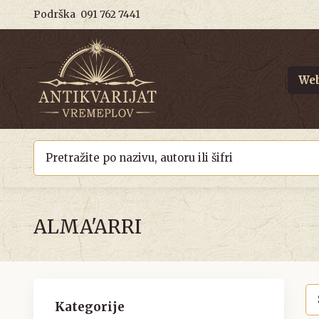
Podrška
091 762 7441
Web
ALMA'ARRI
Kategorije