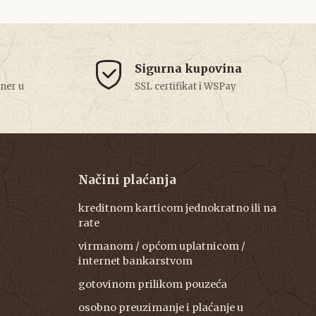
Sigurna kupovina
tner u
SSL certifikat i WSPay
Načini plaćanja
kreditnom karticom jednokratno ili na
rate
virmanom / općom uplatnicom /
internet bankarstvom
gotovinom prilikom pouzeća
osobno preuzimanje i plaćanje u