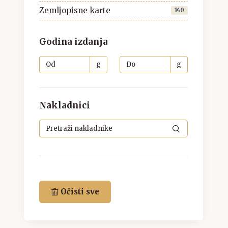
Zemljopisne karte
140
Godina izdanja
g
g
Nakladnici
Očisti sve