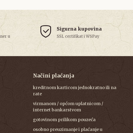
Sigurna kupovina
tner u
SSL certifikat i WSPay
Načini plaćanja
kreditnom karticom jednokratno ili na
rate
virmanom / općom uplatnicom /
internet bankarstvom
gotovinom prilikom pouzeća
osobno preuzimanje i plaćanje u