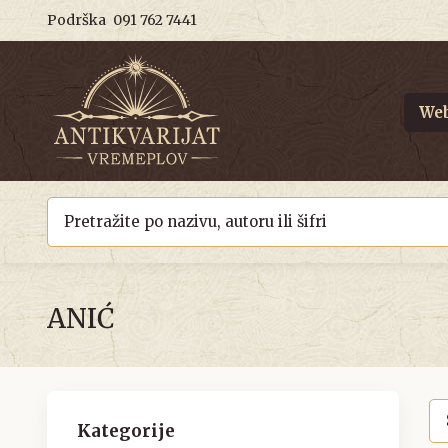
Podrška
091 762 7441
Web
ANIĆ
Kategorije