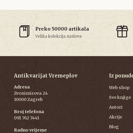
Preko 50000 artikala
Velika kolekcija naslova
Antikvarijat Vremeplov
Iz ponud
Adresa
Web shop
Zvonimirova 24
Sve knjige
10000 Zagreb
Autori
Broj telefona
Akcije
091 762 7441
Blog
Radno vrijeme