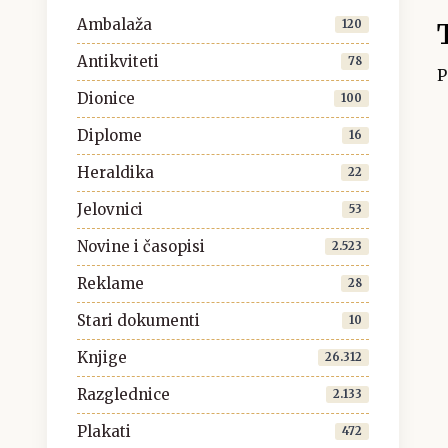
Ambalaža
120
Antikviteti
78
P
Dionice
100
Diplome
16
Heraldika
22
Jelovnici
53
Novine i časopisi
2.523
Reklame
28
Stari dokumenti
10
Knjige
26.312
Razglednice
2.133
Plakati
472