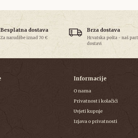
Besplatna dostava
Brza dostava
Za narudžbe iznad 70 €
Hrvatska pošta - naš par
dostavi
e
Informacije
O nama
Privatnost i kolačići
Uvjeti kupnje
Izjava o privatnosti