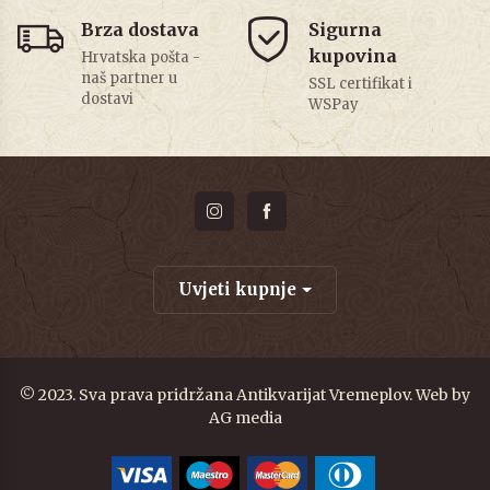
Brza dostava
Sigurna
kupovina
Hrvatska pošta -
naš partner u
SSL certifikat i
dostavi
WSPay
Uvjeti kupnje
© 2023. Sva prava pridržana Antikvarijat Vremeplov. Web by
AG media