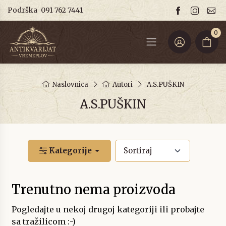
Podrška
091 762 7441
0
Naslovnica
Autori
A.S.PUŠKIN
A.S.PUŠKIN
Kategorije
Trenutno nema proizvoda
Pogledajte u nekoj drugoj kategoriji ili probajte
sa tražilicom :-)