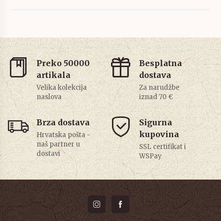
Preko 50000
Besplatna
artikala
dostava
Velika kolekcija
Za narudžbe
naslova
iznad 70 €
Brza dostava
Sigurna
kupovina
Hrvatska pošta -
naš partner u
SSL certifikat i
dostavi
WSPay