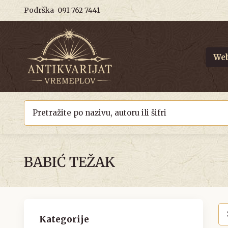
Podrška
091 762 7441
Web
BABIĆ TEŽAK
Kategorije