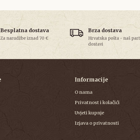
Besplatna dostava
Brza dostava
Za narudžbe iznad 70 €
Hrvatska pošta - naš par
dostavi
e
Informacije
O nama
Privatnost i kolačići
Uvjeti kupnje
Izjava o privatnosti