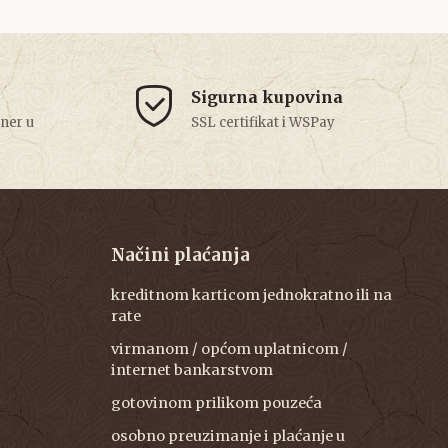
Sigurna kupovina
tner u
SSL certifikat i WSPay
Načini plaćanja
kreditnom karticom jednokratno ili na
rate
virmanom / općom uplatnicom /
internet bankarstvom
gotovinom prilikom pouzeća
osobno preuzimanje i plaćanje u