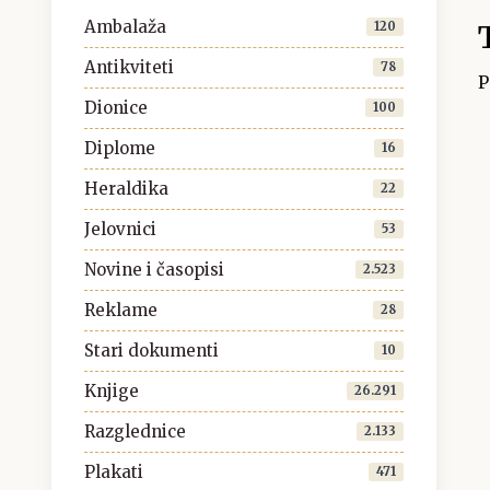
Ambalaža
120
Antikviteti
78
P
Dionice
100
Diplome
16
Heraldika
22
Jelovnici
53
Novine i časopisi
2.523
Reklame
28
Stari dokumenti
10
Knjige
26.291
Razglednice
2.133
Plakati
471