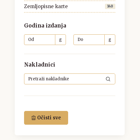
Zemljopisne karte
140
Godina izdanja
g
g
Nakladnici
Očisti sve