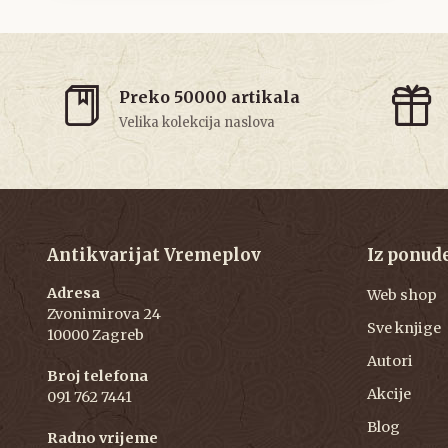
Preko 50000 artikala
Velika kolekcija naslova
Antikvarijat Vremeplov
Iz ponud
Adresa
Web shop
Zvonimirova 24
Sve knjige
10000 Zagreb
Autori
Broj telefona
Akcije
091 762 7441
Blog
Radno vrijeme