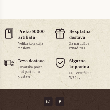
Preko 50000
Besplatna
artikala
dostava
Velika kolekcija
Za narudžbe
naslova
iznad 70 €
Brza dostava
Sigurna
kupovina
Hrvatska pošta -
naš partner u
SSL certifikat i
dostavi
WSPay