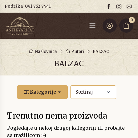
Podrška
091 762 7441
0
Naslovnica
Autori
BALZAC
BALZAC
Kategorije
Trenutno nema proizvoda
Pogledajte u nekoj drugoj kategoriji ili probajte
sa tražilicom :-)