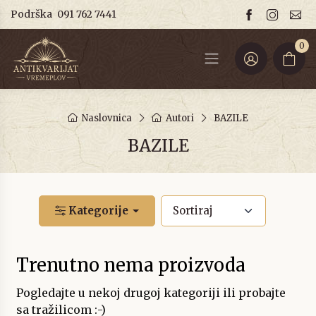
Podrška
091 762 7441
0
Naslovnica
Autori
BAZILE
BAZILE
Kategorije
Trenutno nema proizvoda
Pogledajte u nekoj drugoj kategoriji ili probajte
sa tražilicom :-)