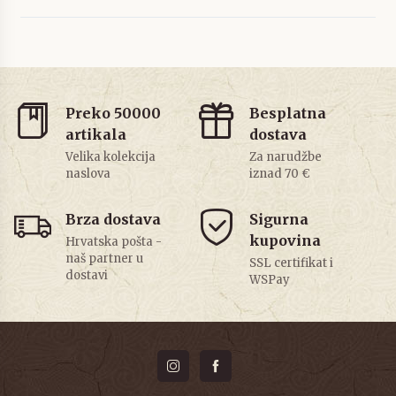
Preko 50000
Besplatna
artikala
dostava
Velika kolekcija
Za narudžbe
naslova
iznad 70 €
Brza dostava
Sigurna
kupovina
Hrvatska pošta -
naš partner u
SSL certifikat i
dostavi
WSPay