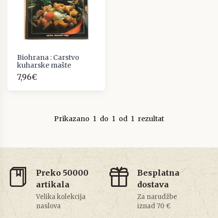
Biohrana : Carstvo
kuharske mašte
7,96€
Prikazano
1
do
1
od
1
rezultat
Preko 50000
Besplatna
artikala
dostava
Velika kolekcija
Za narudžbe
naslova
iznad 70 €