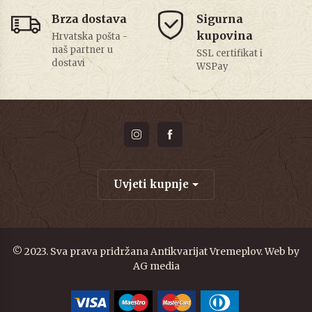
Brza dostava
Sigurna
kupovina
Hrvatska pošta -
naš partner u
SSL certifikat i
dostavi
WSPay
Uvjeti kupnje
© 2023. Sva prava pridržana Antikvarijat Vremeplov. Web by
AG media