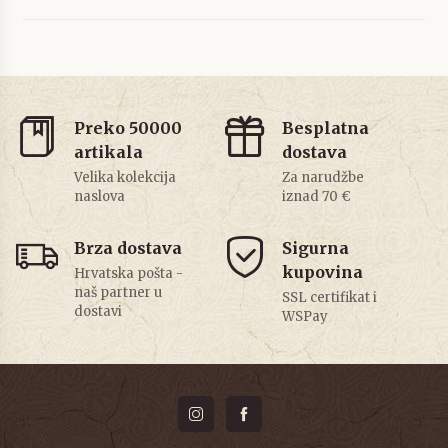
Preko 50000
Besplatna
artikala
dostava
Velika kolekcija
Za narudžbe
naslova
iznad 70 €
Brza dostava
Sigurna
kupovina
Hrvatska pošta -
naš partner u
SSL certifikat i
dostavi
WSPay