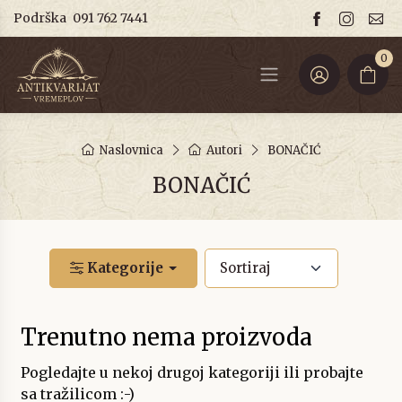
Podrška
091 762 7441
0
Naslovnica
Autori
BONAČIĆ
BONAČIĆ
Kategorije
Trenutno nema proizvoda
Pogledajte u nekoj drugoj kategoriji ili probajte
sa tražilicom :-)