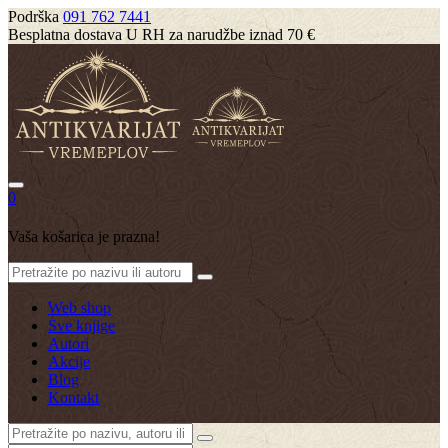
Podrška
091 762 7441
Besplatna dostava U RH za narudžbe iznad 70 €
0
Vaša košarica je prazna!
Web shop
Sve knjige
Autori
Akcije
Blog
Kontakt