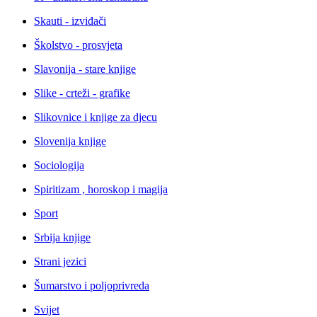
Skauti - izviđači
Školstvo - prosvjeta
Slavonija - stare knjige
Slike - crteži - grafike
Slikovnice i knjige za djecu
Slovenija knjige
Sociologija
Spiritizam , horoskop i magija
Sport
Srbija knjige
Strani jezici
Šumarstvo i poljoprivreda
Svijet