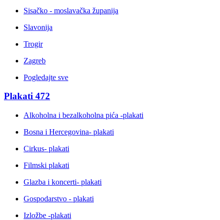
Sisačko - moslavačka županija
Slavonija
Trogir
Zagreb
Pogledajte sve
Plakati
472
Alkoholna i bezalkoholna pića -plakati
Bosna i Hercegovina- plakati
Cirkus- plakati
Filmski plakati
Glazba i koncerti- plakati
Gospodarstvo - plakati
Izložbe -plakati