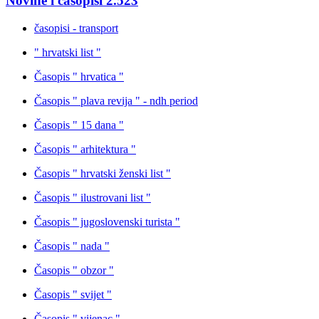
Novine i časopisi
2.523
časopisi - transport
" hrvatski list "
Časopis " hrvatica "
Časopis " plava revija " - ndh period
Časopis " 15 dana "
Časopis " arhitektura "
Časopis " hrvatski ženski list "
Časopis " ilustrovani list "
Časopis " jugoslovenski turista "
Časopis " nada "
Časopis " obzor "
Časopis " svijet "
Časopis " vijenac "