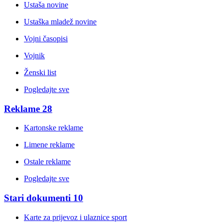
Ustaša novine
Ustaška mladež novine
Vojni časopisi
Vojnik
Ženski list
Pogledajte sve
Reklame
28
Kartonske reklame
Limene reklame
Ostale reklame
Pogledajte sve
Stari dokumenti
10
Karte za prijevoz i ulaznice sport