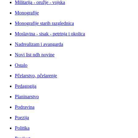
Militarija - oružje - vojska
Monografije
Monografije starih razglednica
Moslavina - sisak - petrinja i okolica
Nadrealizam i avangarda
Novi list ndh novine
Ostalo
Pčelarstvo, pčelarenje
Pedagogija
Planinarstvo
Podravina
Poezija
Politika