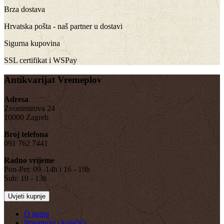
Brza dostava
Hrvatska pošta - naš partner u dostavi
Sigurna kupovina
SSL certifikat i WSPay
Antikvarijat Vremeplov
Adresa
Zvonimirova 24
10000 Zagreb
Broj telefona
091 762 7441
Radno vrijeme
Pon-Pet: 09 -14h i 16 - 19h
Sub: 10 - 13h
Uvjeti kupnje
O nama
Privatnost i kolačići