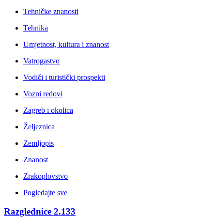
Tehničke znanosti
Tehnika
Umjetnost, kultura i znanost
Vatrogastvo
Vodiči i turistički prospekti
Vozni redovi
Zagreb i okolica
Željeznica
Zemljopis
Znanost
Zrakoplovstvo
Pogledajte sve
Razglednice
2.133