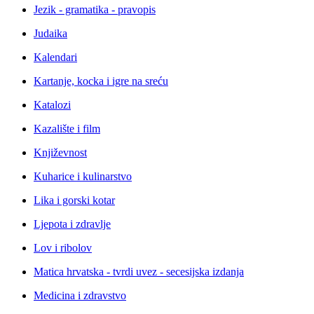
Jezik - gramatika - pravopis
Judaika
Kalendari
Kartanje, kocka i igre na sreću
Katalozi
Kazalište i film
Književnost
Kuharice i kulinarstvo
Lika i gorski kotar
Ljepota i zdravlje
Lov i ribolov
Matica hrvatska - tvrdi uvez - secesijska izdanja
Medicina i zdravstvo