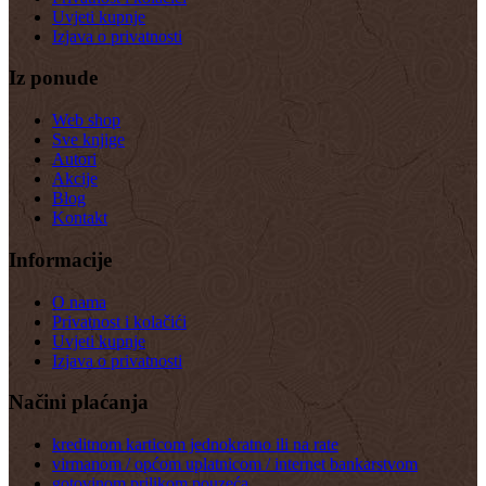
Uvjeti kupnje
Izjava o privatnosti
Iz ponude
Web shop
Sve knjige
Autori
Akcije
Blog
Kontakt
Informacije
O nama
Privatnost i kolačići
Uvjeti kupnje
Izjava o privatnosti
Načini plaćanja
kreditnom karticom jednokratno ili na rate
virmanom / općom uplatnicom / internet bankarstvom
gotovinom prilikom pouzeća