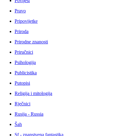
Povijest
Pravo
Pripovijetke
Priroda
Prirodne znanosti
Priručnici
Psihologija
Publicistika
Putopisi
Religija i mitologija
Rječnici
Rusija - Russia
Šah
Sf - znanstvena fantastika