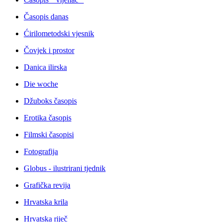
Časopis danas
Ćirilometodski vjesnik
Čovjek i prostor
Danica ilirska
Die woche
Džuboks časopis
Erotika časopis
Filmski časopisi
Fotografija
Globus - ilustrirani tjednik
Grafička revija
Hrvatska krila
Hrvatska riječ