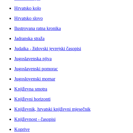
Hrvatsko kolo
Hrvatsko slovo
Ilustrovana ratna kronika
Jadranska straža
Judaika - židovski jevrejski časopisi
Jugoslavenska njiva
Jugoslavenski pomorac
Jugoslovenski mornar
Književna smotra
Književni horizonti
Književnik, hrvatski književni mjesečnik
Književnost - časopisi
Koprive