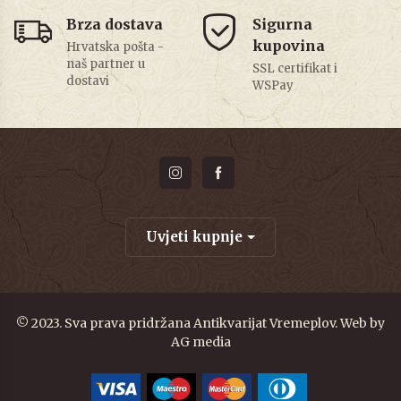
Brza dostava
Sigurna
kupovina
Hrvatska pošta -
naš partner u
SSL certifikat i
dostavi
WSPay
Uvjeti kupnje
© 2023. Sva prava pridržana Antikvarijat Vremeplov. Web by
AG media