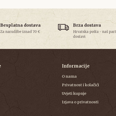
Besplatna dostava
Brza dostava
Za narudžbe iznad 70 €
Hrvatska pošta - naš par
dostavi
e
Informacije
O nama
Privatnost i kolačići
Uvjeti kupnje
Izjava o privatnosti