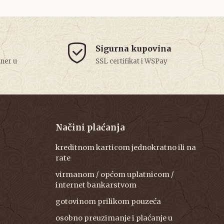
Sigurna kupovina
tner u
SSL certifikat i WSPay
Načini plaćanja
kreditnom karticom jednokratno ili na
rate
virmanom / općom uplatnicom /
internet bankarstvom
gotovinom prilikom pouzeća
osobno preuzimanje i plaćanje u