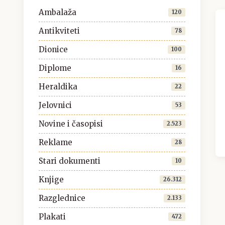
Ambalaža
120
Antikviteti
78
Dionice
100
Diplome
16
Heraldika
22
Jelovnici
53
Novine i časopisi
2.523
Reklame
28
Stari dokumenti
10
Knjige
26.312
Razglednice
2.133
Plakati
472