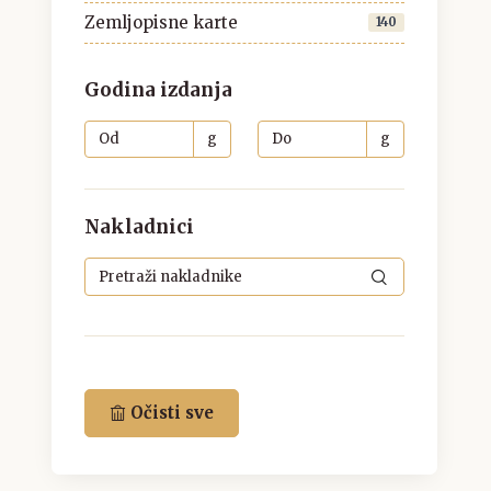
Zemljopisne karte
140
Godina izdanja
g
g
Nakladnici
Očisti sve