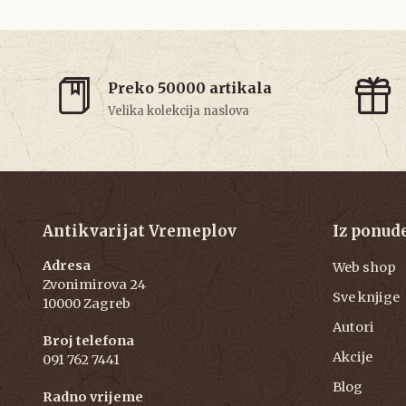
Preko 50000 artikala
Velika kolekcija naslova
Antikvarijat Vremeplov
Iz ponud
Adresa
Web shop
Zvonimirova 24
Sve knjige
10000 Zagreb
Autori
Broj telefona
Akcije
091 762 7441
Blog
Radno vrijeme