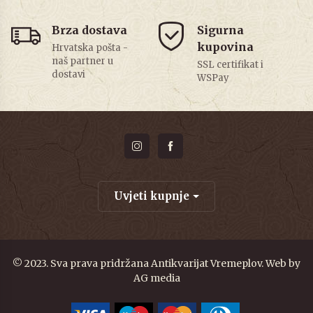
Brza dostava
Sigurna
kupovina
Hrvatska pošta -
naš partner u
SSL certifikat i
dostavi
WSPay
Uvjeti kupnje
© 2023. Sva prava pridržana Antikvarijat Vremeplov. Web by
AG media