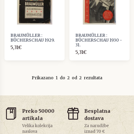
BRAUMÜLLER :
BRAUMÜLLER :
BÜCHERSCHAU 1929.
BÜCHERSCHAU 1930 -
31.
5,31€
5,31€
Prikazano
1
do
2
od
2
rezultata
Preko 50000
Besplatna
artikala
dostava
Velika kolekcija
Za narudžbe
naslova
iznad 70 €