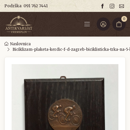
Podrška
091 762 7441
0
Naslovnica
Biciklizam-plaketa-kerdic-f-d-zagreb-biciklisticka-trka-na