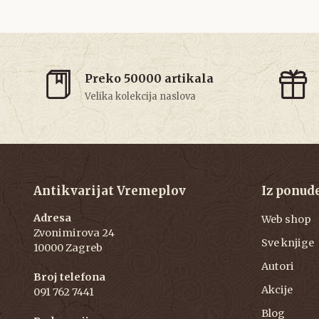
Preko 50000 artikala
Velika kolekcija naslova
Antikvarijat Vremeplov
Iz ponud
Adresa
Web shop
Zvonimirova 24
Sve knjige
10000 Zagreb
Autori
Broj telefona
Akcije
091 762 7441
Blog