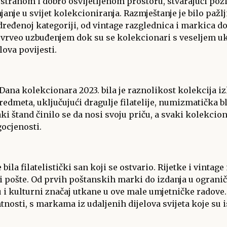
rostranom i dobro osvijetljenom prostoru, stvarajući poz
anje u svijet kolekcioniranja. Razmještanje je bilo pažl
dređenoj kategoriji, od vintage razglednica i markica do
e vrveo uzbuđenjem dok su se kolekcionari s veseljem uklj
lova povijesti.
Dana kolekcionara 2023. bila je raznolikost kolekcija iz
edmeta, uključujući dragulje filatelije, numizmatička b
aki štand činilo se da nosi svoju priču, a svaki kolekci
gocjenosti.
 bila filatelistički san koji se ostvario. Rijetke i vintag
ti pošte. Od prvih poštanskih marki do izdanja u ogran
otu i kulturni značaj utkane u ove male umjetničke rado
ntnosti, s markama iz udaljenih dijelova svijeta koje su 