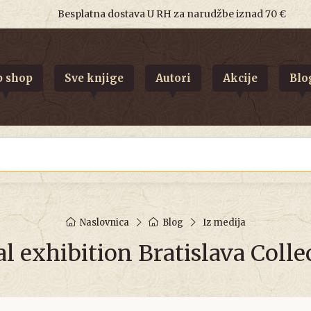
Besplatna dostava U RH za narudžbe iznad 70 €
 shop
Sve knjige
Autori
Akcije
Blo
Naslovnica
Blog
Iz medija
al exhibition Bratislava Coll