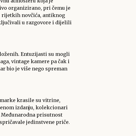
ivnu atmosferu koja je
jivo organizirano, pri čemu je
 rijetkih novčića, antiknog
učivali u razgovore i dijelili
loženih. Entuzijasti su mogli
laga, vintage kamere pa čak i
onar bio je više nego spreman
e marke krasile su vitrine,
ičenom izdanju, kolekcionari
ve. Međunarodna prisutnost
ispričavale jedinstvene priče.