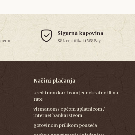
Sigurna kupovina
tner u
SSL certifikat i WSPay
Načini plaćanja
kreditnom karticom jednokratno ili na
rate
virmanom / općom uplatnicom /
internet bankarstvom
gotovinom prilikom pouzeća