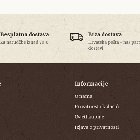
Besplatna dostava
Brza dostava
Za narudžbe iznad 70 €
Hrvatska pošta - naš par
dostavi
e
Informacije
O nama
Privatnost i kolačići
Uvjeti kupnje
Izjava o privatnosti