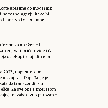
ricate urezima do modernih
ili na raspolaganju kako bi
o iskustvo i za iskusne
atformu za mreženje i
mjenjivali priče, uvide i čak
koja se okupila, ujedinjena
a 2023., napustio sam
 u svoj rad. Događanje je
akata da transcendiraju
ešću. Za sve one s interesom
ćavajući nezaboravno putovanje