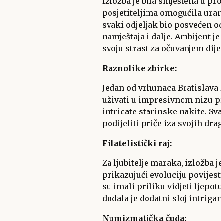
Izložba je bila smještena u p
posjetiteljima omogućila uranj
svaki odjeljak bio posvećen o
namještaja i dalje. Ambijent j
svoju strast za očuvanjem dije
Raznolike zbirke:
Jedan od vrhunaca Bratislava 
uživati u impresivnom nizu pr
intricate starinske nakite. Sv
podijeliti priče iza svojih dra
Filatelistički raj:
Za ljubitelje maraka, izložba je
prikazujući evoluciju povijes
su imali priliku vidjeti ljep
dodala je dodatni sloj intriga
Numizmatička čuda: