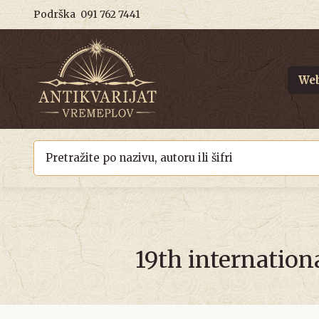
Podrška
091 762 7441
Web
19th internation