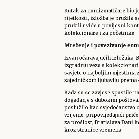
Kutak za numizmatičare bio j
rijetkosti, izložba je pružila
pružili uvide u povijesni kon
kolekcionare i za početnike.
Mreženje i povezivanje entuz
Izvan očaravajućih izložaka, 
izgradnju veza s kolekcionari
savjete o najboljim mjestima z
zajedničkom ljubavlju prema o
Kada su se zavjese spustile n
događanje s dubokim poštovanj
poslužilo kao svjedočanstvo o
vrijeme, pripovijedajući prič
za prošlost, Bratislava Dani 
kroz stranice vremena.