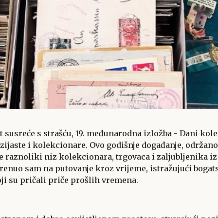
t susreće s strašću, 19. međunarodna izložba - Dani kol
tuzijaste i kolekcionare. Ovo godišnje događanje, održ
je raznoliki niz kolekcionara, trgovaca i zaljubljenika iz
renuo sam na putovanje kroz vrijeme, istražujući bogatst
i su pričali priče prošlih vremena.