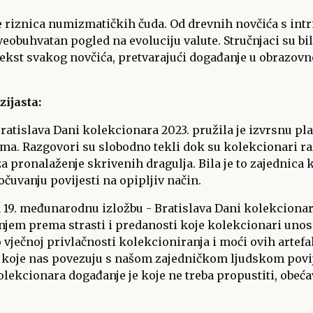
e riznica numizmatičkih čuda. Od drevnih novčića s int
 sveobuhvatan pogled na evoluciju valute. Stručnjaci su b
tekst svakog novčića, pretvarajući događanje u obrazovn
ijasta:
Bratislava Dani kolekcionara 2023. pružila je izvrsnu pl
ma. Razgovori su slobodno tekli dok su kolekcionari raz
a pronalaženje skrivenih dragulja. Bila je to zajednica 
čuvanju povijesti na opipljiv način.
a 19. međunarodnu izložbu - Bratislava Dani kolekcionar
em prema strasti i predanosti koje kolekcionari unose
 vječnoj privlačnosti kolekcioniranja i moći ovih artef
e koje nas povezuju s našom zajedničkom ljudskom povij
kolekcionara događanje je koje ne treba propustiti, obe