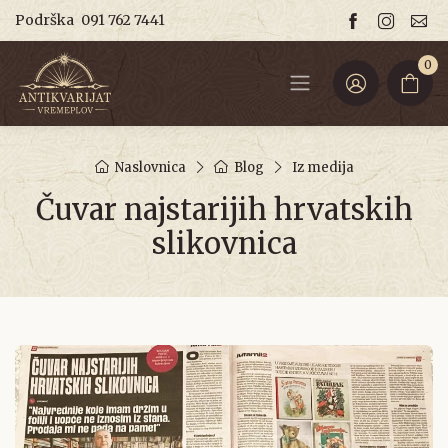
Podrška
091 762 7441
0
Naslovnica
Blog
Iz medija
Čuvar najstarijih hrvatskih
slikovnica