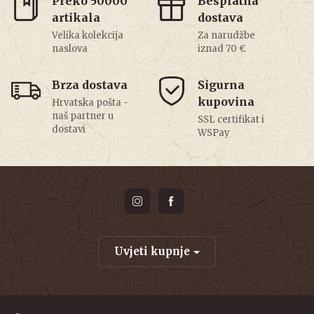
Preko 50000
Besplatna
artikala
dostava
Velika kolekcija
Za narudžbe
naslova
iznad 70 €
Brza dostava
Sigurna
kupovina
Hrvatska pošta -
naš partner u
SSL certifikat i
dostavi
WSPay
Uvjeti kupnje