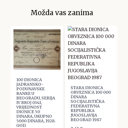
Možda vas zanima
100 DIONICA
S
JADRANSKO-
K
STARA DIONICA
PODUNAVSKE
J
OBVEZNICA 100 000
E,
BANKE U
S
DINARA
A
BEOGRADU, SERIJA
B
SOCIJALISTIČKA
IV BROJ 0341,
FEDERATIVNA
1
VRIJEDNOST
REPUBLIKA
DIONICE 50
JUGOSLAVIJA
.
DINARA, UKUPNO
BEOGRAD 1987
5000 DINARA, 1928.
GOD.