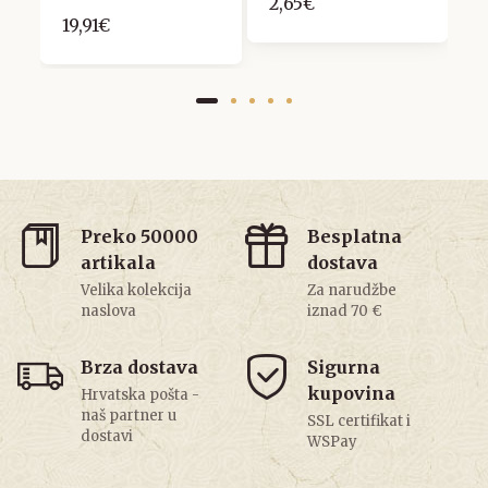
2,65€
19,91€
Preko 50000
Besplatna
artikala
dostava
Velika kolekcija
Za narudžbe
naslova
iznad 70 €
Brza dostava
Sigurna
kupovina
Hrvatska pošta -
naš partner u
SSL certifikat i
dostavi
WSPay