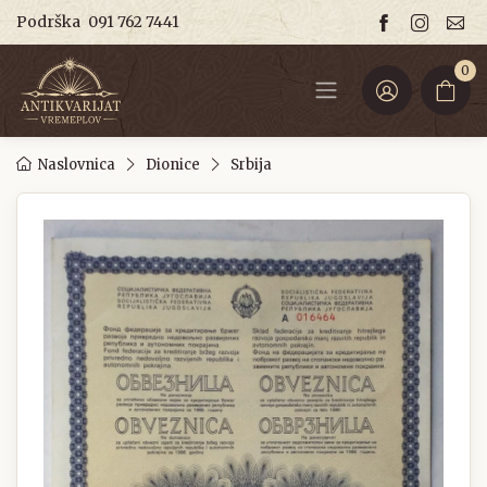
Podrška
091 762 7441
0
Naslovnica
Dionice
Srbija