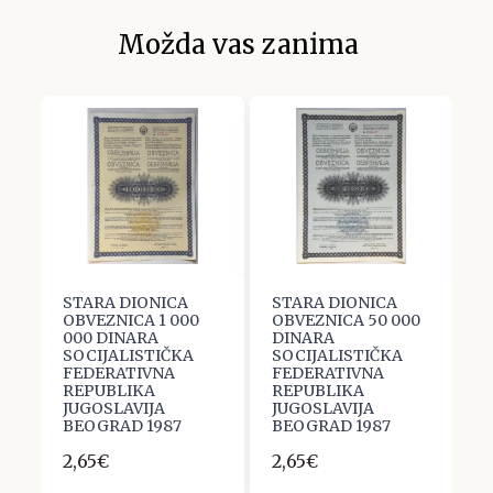
Možda vas zanima
STARA DIONICA
STARA DIONICA
D
OBVEZNICA 1 000
OBVEZNICA 50 000
B
000 DINARA
DINARA
I
E,
SOCIJALISTIČKA
SOCIJALISTIČKA
T
A
FEDERATIVNA
FEDERATIVNA
B
REPUBLIKA
REPUBLIKA
B
JUGOSLAVIJA
JUGOSLAVIJA
V
BEOGRAD 1987
BEOGRAD 1987
D
.
2,65€
2,65€
2