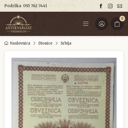
Podrška
091 762 7441
0
Naslovnica
Dionice
Srbija