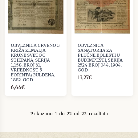
OBVEZNICA CRVENOG
OBVEZNICA
KRIŽA ZEMALJA
SANATORIJA ZA
KRUNE SVETOG
PLUĆNE BOLESTI U
STJEPANA, SERIJA
BUDIMPEŠTI, SERIJA
1,158. BROJ 61,
2524 BROJ 044, 1904.
VRIJEDNOST 5
GOD
FORINTA/GULDENA,
13,27€
1882. GOD.
6,64€
Prikazano
1
do
22
od
22
rezultata