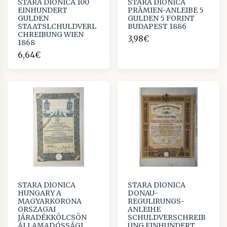
STARA DIONICA 100
STARA DIONICA
EINHUNDERT
PRÄMIEN-ANLEIBE 5
GULDEN
GULDEN 5 FORINT
STAATSLCHULDVERL
BUDAPEST 1886
CHREIBUNG WIEN
3,98€
1868
6,64€
STARA DIONICA
STARA DIONICA
HUNGARY A
DONAU-
MAGYARKORONA
REGULIRUNGS-
ORSZAGAI
ANLEIHE
JÁRADÉKKÖLCSÖN
SCHULDVERSCHREIB
ÁLLAMADÓSSÁGI
UNG EINHUNDERT