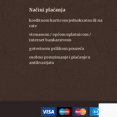
Načini plaćanja
kreditnom karticom jednokratno ili na
rate
virmanom / općom uplatnicom /
internet bankarstvom
gotovinom prilikom pouzeća
osobno preuzimanje i plaćanje u
antikvarijatu