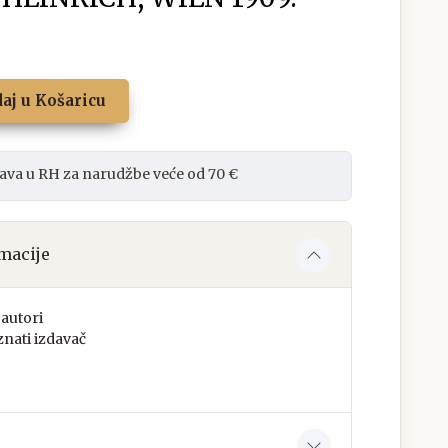
aj u Košaricu
ava u RH za narudžbe veće od 70 €
macije
autori
nati izdavač