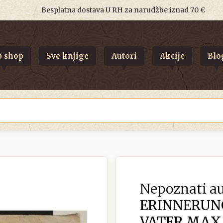
Besplatna dostava U RH za narudžbe iznad 70 €
 shop
Sve knjige
Autori
Akcije
Blo
Nepoznati au
ERINNERUN
VATER MAX 