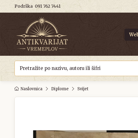
Podrška
091 762 7441
Web
Naslovnica
Diplome
Svijet