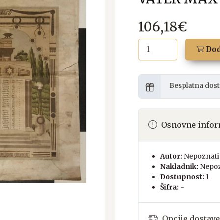
106,18€
Dod
Besplatna dost
Osnovne infor
Autor:
Nepoznati 
Nakladnik:
Nepoz
Dostupnost:
1
Šifra:
-
Opcije dostave