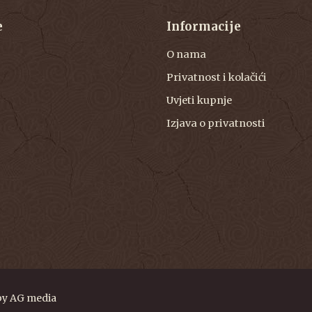
e
Informacije
O nama
Privatnost i kolačići
Uvjeti kupnje
Izjava o privatnosti
by
AG media