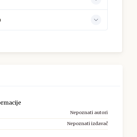
a
ormacije
Nepoznati autori
Nepoznati izdavač