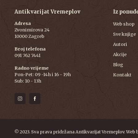
Antikvarijat Vremeplov
Iz ponud
Adresa
Web shop
Zvonimirova 24
Sve knjige
10000 Zagreb
Autori
Broj telefona
Akcije
091 762 7441
Blog
Radno vrijeme
Pon-Pet: 09 -14h i 16 - 19h
Kontakt
Sub: 10 - 13h
© 2023. Sva prava pridržana Antikvarijat Vremeplov. Web 