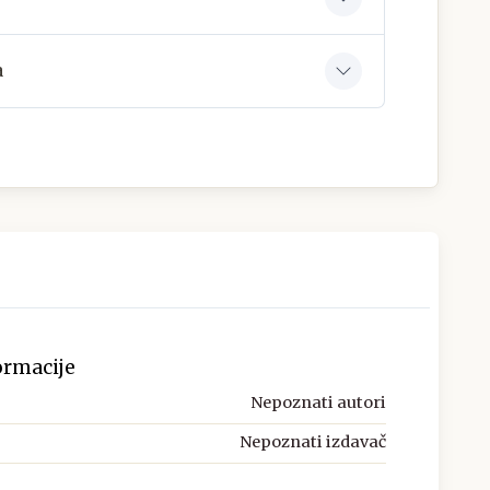
a
ormacije
Nepoznati autori
Nepoznati izdavač