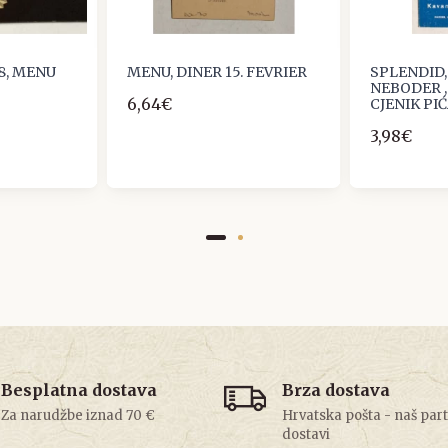
8, MENU
MENU, DINER 15. FEVRIER
SPLENDID
NEBODER ,
6,64€
CJENIK PI
3,98€
Besplatna dostava
Brza dostava
Za narudžbe iznad 70 €
Hrvatska pošta - naš par
dostavi