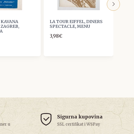
, KAVANA
LA TOUR EIFFEL, DINERS
MENU,
 ZAGREB,
SPECTACLE, MENU
13,27
ĆA
3,98€
Sigurna kupovina
tner u
SSL certifikat i WSPay