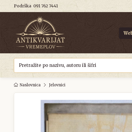
Podrška
091 762 7441
Web
Naslovnica
Jelovnici