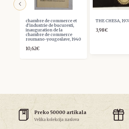
885.
chambre de commerce et
THE CHESA, 197
d'industrie de bucuresti,
3,98€
inauguration de la
chambre de commerce
roumano-yougoslave, 1940
10,62€
Preko 50000 artikala
Velika kolekcija naslova