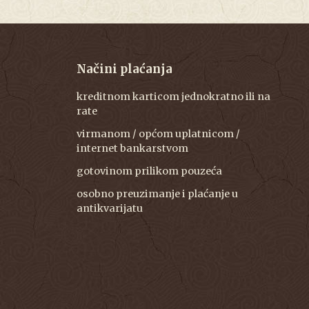
Načini plaćanja
kreditnom karticom jednokratno ili na
rate
virmanom / općom uplatnicom /
internet bankarstvom
gotovinom prilikom pouzeća
osobno preuzimanje i plaćanje u
antikvarijatu