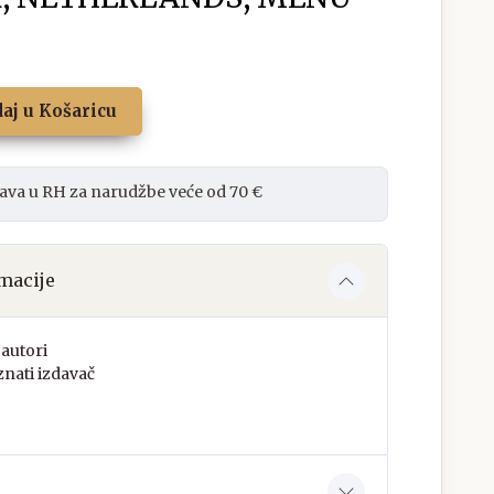
aj u Košaricu
ava u RH za narudžbe veće od 70 €
macije
autori
nati izdavač