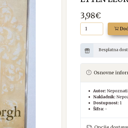
3,98€
Dod
Besplatna dost
Osnovne infor
Autor:
Nepoznati 
Nakladnik:
Nepoz
Dostupnost:
1
Šifra:
-
Opcije dostave