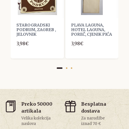
STAROGRADSKI
PLAVA LAGUNA,
M
PODRUM, ZAGREB ,
HOTEL LAGUNA,
1
JELOVNIK
POREČ, CJENIK PIĆA
1
3,98€
3,98€
Preko 50000
Besplatna
artikala
dostava
Velika kolekcija
Za narudžbe
naslova
iznad 70 €