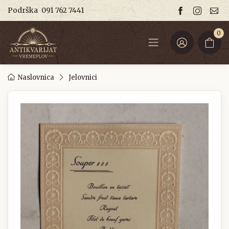
Podrška
091 762 7441
0
Naslovnica
Jelovnici