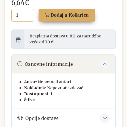
6,64€
Dodaj u Košaricu
Besplatna dostava u RH za narudžbe
veće od 70 €
Osnovne informacije
Autor:
Nepoznati autori
Nakladnik:
Nepoznati izdavač
Dostupnost:
1
Šifra:
-
Opcije dostave