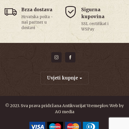
Brza dostava
Sigurna
kupovina
Hrvatska pošta -
naš partner u
SSL certifikat i
dostavi
WSPay
Uvjeti kupnje
© 2023. Sva prava pridržana Antikvarijat Vremeplov. Web by
AG media