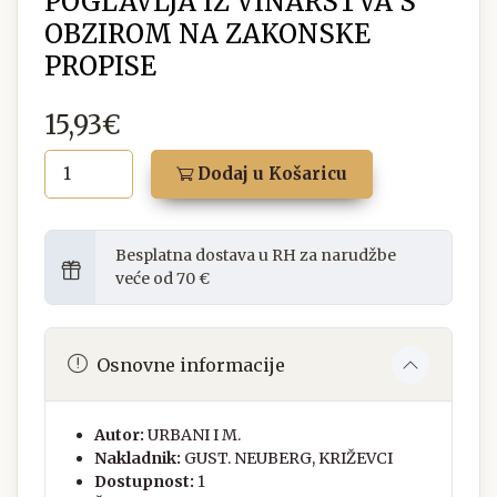
POGLAVLJA IZ VINARSTVA S
OBZIROM NA ZAKONSKE
PROPISE
15,93€
Dodaj u Košaricu
Besplatna dostava u RH za narudžbe
veće od 70 €
Osnovne informacije
Autor:
URBANI I M.
Nakladnik:
GUST. NEUBERG, KRIŽEVCI
Dostupnost:
1