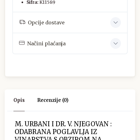
Šifra:
K11589
Opcije dostave
Načini plaćanja
Opis
Recenzije (0)
M. URBANI I DR. V. NJEGOVAN :
ODABRANA POGLAVLJA IZ
VINARSTVA S OBZIROM NA