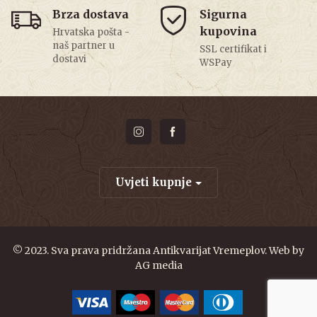
Brza dostava
Sigurna
kupovina
Hrvatska pošta -
naš partner u
SSL certifikat i
dostavi
WSPay
Uvjeti kupnje
© 2023. Sva prava pridržana Antikvarijat Vremeplov. Web by
AG media