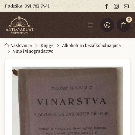
Podrška
091 762 7441
0
Naslovnica
Knjige
Alkoholna i bezalkoholna pića
Vino i vinogradartvo