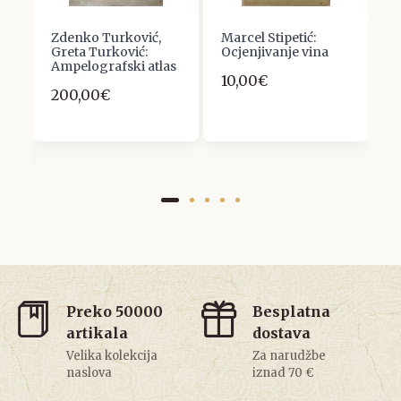
Zdenko Turković,
Marcel Stipetić:
N
Greta Turković:
Ocjenjivanje vina
:
Ampelografski atlas
:
10,00€
A
200,00€
8
Preko 50000
Besplatna
artikala
dostava
Velika kolekcija
Za narudžbe
naslova
iznad 70 €