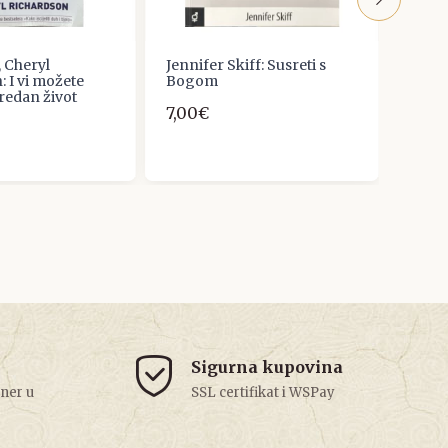
, Cheryl
Jennifer Skiff: Susreti s
Kad s
 I vi možete
Bogom
5,00
redan život
7,00€
Sigurna kupovina
tner u
SSL certifikat i WSPay