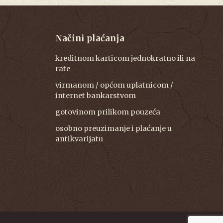
Načini plaćanja
kreditnom karticom jednokratno ili na
rate
virmanom / općom uplatnicom /
internet bankarstvom
gotovinom prilikom pouzeća
osobno preuzimanje i plaćanje u
antikvarijatu