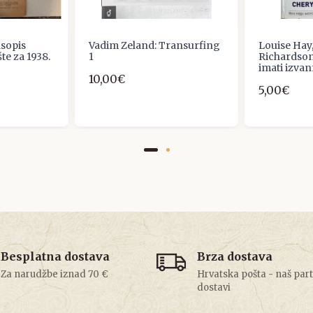
asopis
Vadim Zeland: Transurfing
Louise Hay
e za 1938.
1
Richardson:
imati izvan
10,00€
5,00€
Besplatna dostava
Brza dostava
Za narudžbe iznad 70 €
Hrvatska pošta - naš par
dostavi