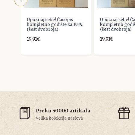
Upoznaj sebe! Časopis
Upoznaj sebe! Č
kompletno godište za 1939.
kompletno godišt
(šest dvobroja)
(šest dvobroja)
19,91€
19,91€
Preko 50000 artikala
Velika kolekcija naslova