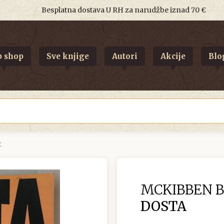
Besplatna dostava U RH za narudžbe iznad 70 €
 shop
Sve knjige
Autori
Akcije
Blo
t
MCKIBBEN B
DOSTA