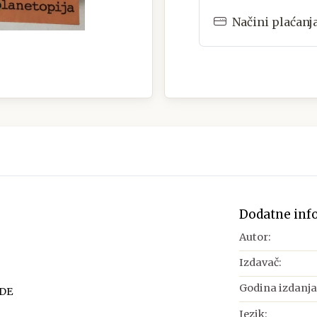
Načini plaćanj
Dodatne inf
Autor:
Izdavač:
Godina izdanja
ODE
Jezik: