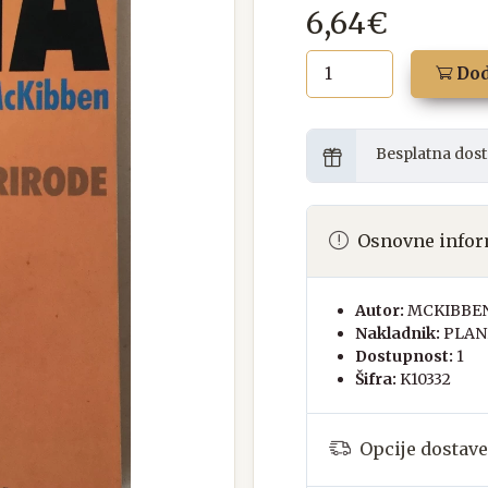
6,64€
Dod
Besplatna dost
Osnovne infor
Autor:
MCKIBBEN
Nakladnik:
PLAN
Dostupnost:
1
Šifra:
K10332
Opcije dostave