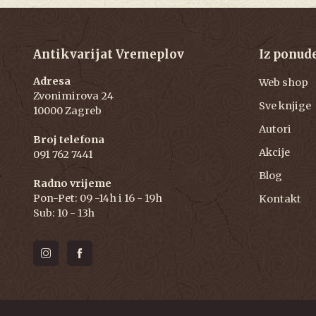
Antikvarijat Vremeplov
Iz ponud
Adresa
Web shop
Zvonimirova 24
Sve knjige
10000 Zagreb
Autori
Broj telefona
Akcije
091 762 7441
Blog
Radno vrijeme
Pon-Pet: 09 -14h i 16 - 19h
Kontakt
Sub: 10 - 13h