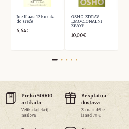
r
Joe Klaas: 12 koraka
OSHO: ZDRAV
B
do sreće
EMOCIONALNI
B
ŽIVOT
s
6,64€
s
10,00€
3
Preko 50000
Besplatna
artikala
dostava
Velika kolekcija
Za narudžbe
naslova
iznad 70 €