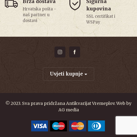
Brza dostava
Sigurna
kupovina
Hrvatska pošta -
naš partner u
SSL certifikat i
dostavi
WSPay
Uvjeti kupnje
© 2023. Sva prava pridržana Antikvarijat Vremeplov. Web by
AG media