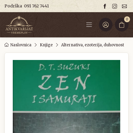
Podrška
091 762 7441
0
Naslovnica
Knjige
Alternativa, ezoterija, duhovnost