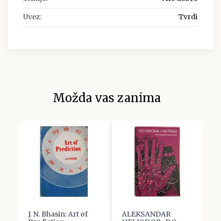
Uvez:
Tvrdi
Možda vas zanima
J. N. Bhasin: Art of
ALEKSANDAR
J