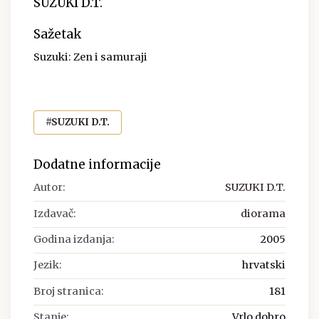
SUZUKI D.T.
Sažetak
Suzuki: Zen i samuraji
#SUZUKI D.T.
Dodatne informacije
Autor:
SUZUKI D.T.
Izdavač:
diorama
Godina izdanja:
2005
Jezik:
hrvatski
Broj stranica:
181
Stanje:
Vrlo dobro