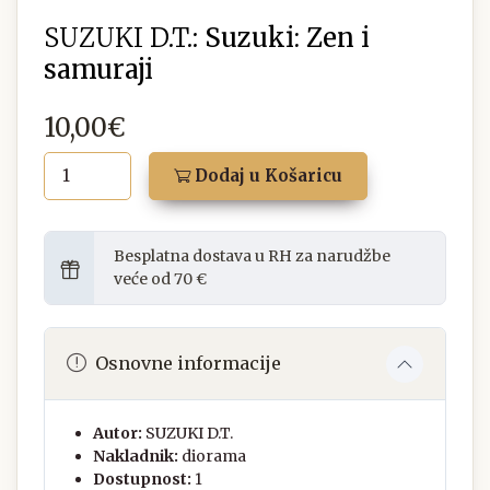
SUZUKI D.T.:
Suzuki: Zen i
samuraji
10,00€
Dodaj u Košaricu
Besplatna dostava u RH za narudžbe
veće od 70 €
Osnovne informacije
Autor:
SUZUKI D.T.
Nakladnik:
diorama
Dostupnost:
1