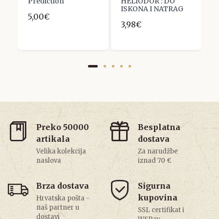
Prediction
HELIODOR : DO
2
ISKONA I NATRAG
5,00€
3,98€
Preko 50000
Besplatna
artikala
dostava
Velika kolekcija
Za narudžbe
naslova
iznad 70 €
Brza dostava
Sigurna
kupovina
Hrvatska pošta -
naš partner u
SSL certifikat i
dostavi