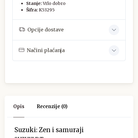
Stanje:
Vrlo dobro
Šifra:
K53295
Opcije dostave
Načini plaćanja
Opis
Recenzije (0)
Suzuki: Zen i samuraji