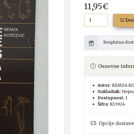
11,95€
Dod
Besplatna dost
Osnovne infor
Autor:
REMZA KO
Nakladnik:
Nepoz
Dostupnost:
1
Šifra:
K13924
Opcije dostave