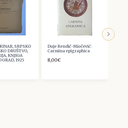
ARINAR, SRPSKO
Duje Rendić-Miočević:
CERA
KO DRUŠTVO,
Carmina epigraphica
I UČE
IJA, KNJIGA
8,00€
15,93
OGRAD, 1925