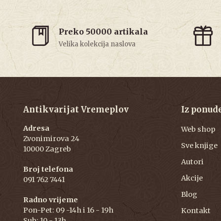
Preko 50000 artikala
Velika kolekcija naslova
Antikvarijat Vremeplov
Iz ponud
Adresa
Web shop
Zvonimirova 24
Sve knjige
10000 Zagreb
Autori
Broj telefona
Akcije
091 762 7441
Blog
Radno vrijeme
Pon-Pet: 09 -14h i 16 - 19h
Kontakt
Sub: 10 - 13h