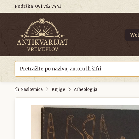
Podrška
091 762 7441
Web
Naslovnica
Knjige
Arheologija