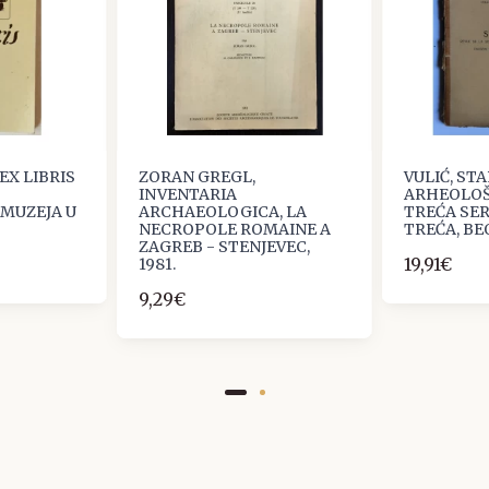
EX LIBRIS
ZORAN GREGL,
VULIĆ, ST
INVENTARIA
ARHEOLOŠ
MUZEJA U
ARCHAEOLOGICA, LA
TREĆA SER
NECROPOLE ROMAINE A
TREĆA, BE
ZAGREB - STENJEVEC,
19,91€
1981.
9,29€