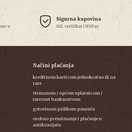
Sigurna kupovina
tner u
SSL certifikat i WSPay
Načini plaćanja
kreditnom karticom jednokratno ili na
rate
virmanom / općom uplatnicom /
internet bankarstvom
gotovinom prilikom pouzeća
osobno preuzimanje i plaćanje u
antikvarijatu