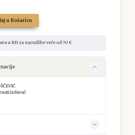
aj u Košaricu
ava u RH za narudžbe veće od 70 €
macije
ŠČEVIĆ
nati izdavač