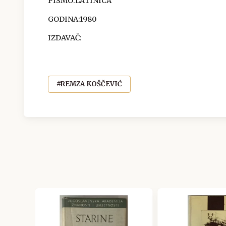
PISMO:LATINICA
GODINA:1980
IZDAVAČ:
#REMZA KOŠČEVIĆ