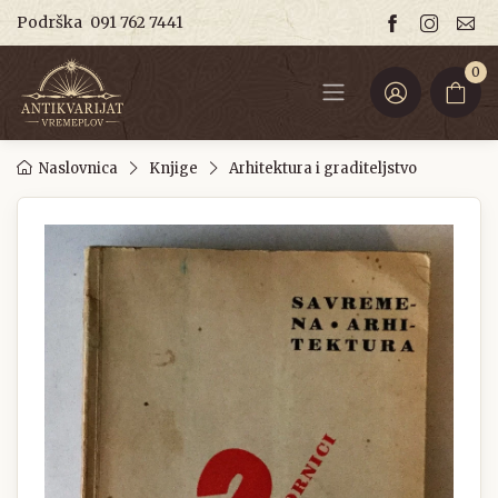
Podrška
091 762 7441
0
Naslovnica
Knjige
Arhitektura i graditeljstvo