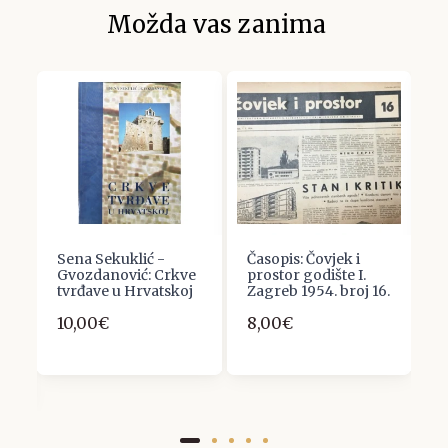
Možda vas zanima
 :
Sena Sekuklić -
Časopis: Čovjek i
F
Gvozdanović: Crkve
prostor godište I.
H
tvrđave u Hrvatskoj
Zagreb 1954. broj 16.
A
10,00€
8,00€
1
J