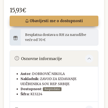
15,93€
Obavijesti me o dostupnosti
Besplatna dostava u RH za narudžbe
veće od 70 €
Osnovne informacije
Autor:
DOBROVIĆ NIKOLA
Nakladnik:
ZAVOD ZA IZDAVANJE
UDŽBENIKA SOV. REP. SRBIJE
Dostupnost:
Rasprodano
Šifra:
K13224