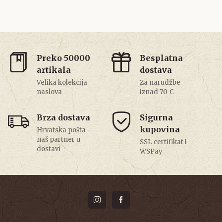
Preko 50000
Besplatna
artikala
dostava
Velika kolekcija
Za narudžbe
naslova
iznad 70 €
Brza dostava
Sigurna
kupovina
Hrvatska pošta -
naš partner u
SSL certifikat i
dostavi
WSPay