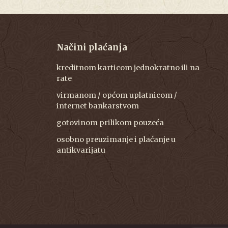
Načini plaćanja
kreditnom karticom jednokratno ili na
rate
virmanom / općom uplatnicom /
internet bankarstvom
gotovinom prilikom pouzeća
osobno preuzimanje i plaćanje u
antikvarijatu