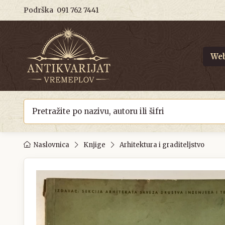
Podrška
091 762 7441
Web
Naslovnica
Knjige
Arhitektura i graditeljstvo