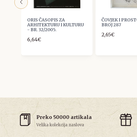
AL
ORIS ČASOPIS ZA
ČOVJEK I PROST
ARHITEKTURU I KULTURU
BROJ 287
RAL
- BR. 32/2005.
2,65€
DINA
6,64€
Preko 50000 artikala
Velika kolekcija naslova