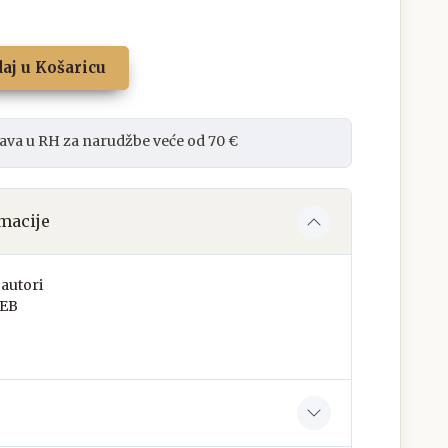
aj u Košaricu
ava u RH za narudžbe veće od 70 €
macije
autori
EB