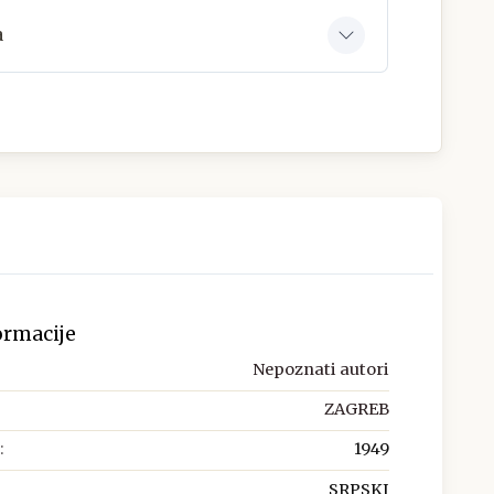
a
ormacije
Nepoznati autori
ZAGREB
:
1949
SRPSKI