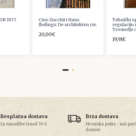
OR 1977.
Cino Zucchii i Hans
Tehnički op
Ibelings: De architekten cie.
regulaciju 
Tromedje 
20,00€
19,91€
Besplatna dostava
Brza dostava
Za narudžbe iznad 70 €
Hrvatska pošta - naš par
dostavi