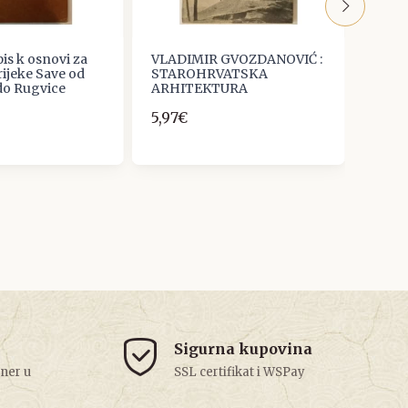
is k osnovi za
VLADIMIR GVOZDANOVIĆ :
Časop
rijeke Save od
STAROHRVATSKA
godiš
do Rugvice
ARHITEKTURA
broj 
5,97€
6,00
Sigurna kupovina
tner u
SSL certifikat i WSPay