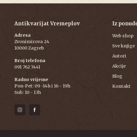
Antikvarijat Vremeplov
Iz ponud
Adresa
Web shop
Zvonimirova 24
Sve knjige
10000 Zagreb
Autori
Broj telefona
Akcije
091 762 7441
Blog
Radno vrijeme
Pon-Pet: 09 -14h i 16 - 19h
Kontakt
Sub: 10 - 13h