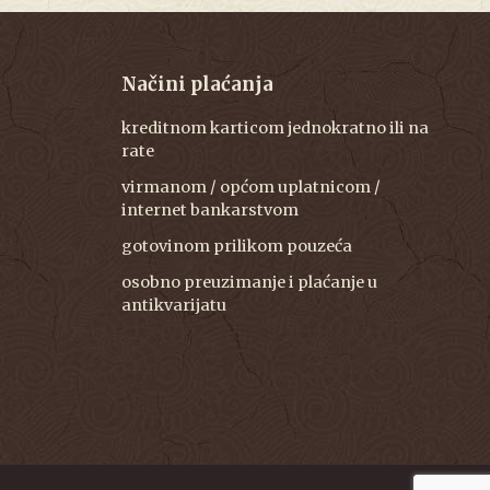
Načini plaćanja
kreditnom karticom jednokratno ili na
rate
virmanom / općom uplatnicom /
internet bankarstvom
gotovinom prilikom pouzeća
osobno preuzimanje i plaćanje u
antikvarijatu