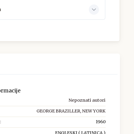
a
ormacije
Nepoznati autori
GEORGE BRAZILLER, NEW YORK
:
1960
ENGLESKI ( LATINICA )