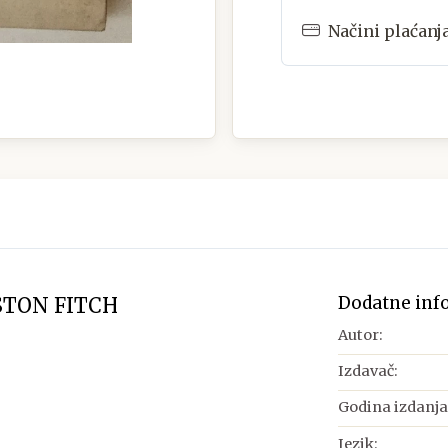
Načini plaćanj
Dodatne inf
STON FITCH
Autor:
Izdavač:
Godina izdanja
Jezik: