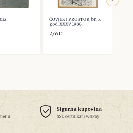
012.
ČOVJEK I PROSTOR, br. 5,
ORIS
god. XXXV 1988.
ARHI
- BR.
2,65€
6,64
Sigurna kupovina
tner u
SSL certifikat i WSPay