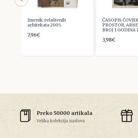
Imenik ovlaštenih
ČASOPIS ČOVJEK
koj
arhitekata 2005.
PROSTOR, ARHI
BROJ 1 GODINA 1
7,96€
3,98€
Preko 50000 artikala
Velika kolekcija naslova