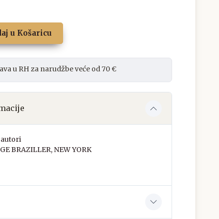
aj u Košaricu
ava u RH za narudžbe veće od 70 €
macije
autori
GE BRAZILLER, NEW YORK