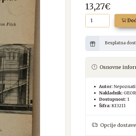
13,27€
Dod
Besplatna dost
Osnovne infor
Autor:
Nepoznati 
Nakladnik:
GEOR
Dostupnost:
1
Šifra:
K13211
Opcije dostave