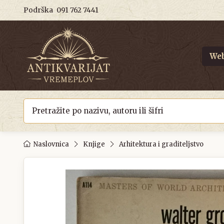
Podrška
091 762 7441
Web
Naslovnica
Knjige
Arhitektura i graditeljstvo