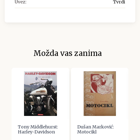
Uvez:
Tvrdi
Možda vas zanima
.
Tony Middlehurst:
Dušan Marković:
U
Harley-Davidson
Motocikl
V
B