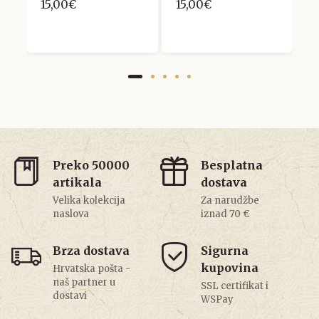
15,00€
15,00€
3
Preko 50000
Besplatna
artikala
dostava
Velika kolekcija
Za narudžbe
naslova
iznad 70 €
Brza dostava
Sigurna
kupovina
Hrvatska pošta -
naš partner u
SSL certifikat i
dostavi
WSPay