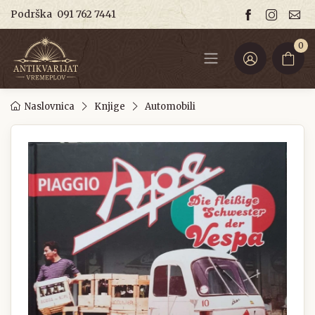
Podrška
091 762 7441
0
Naslovnica
Knjige
Automobili