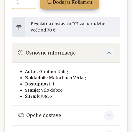
Dodaj u Košaricu
Besplatna dostava u RH za narudžbe
veće od 70 €
Osnovne informacije
Autor:
Günther Uhlig
Nakladnik:
Motorbuch Verlag
Dostupnost:
1
Stanje:
Vrlo dobro
Šifra:
k79855
Opcije dostave