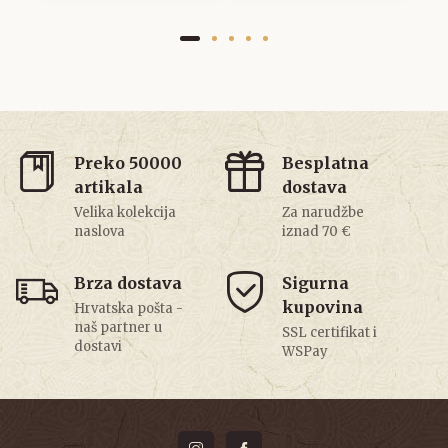
Preko 50000
Besplatna
artikala
dostava
Velika kolekcija
Za narudžbe
naslova
iznad 70 €
Brza dostava
Sigurna
kupovina
Hrvatska pošta -
naš partner u
SSL certifikat i
dostavi
WSPay