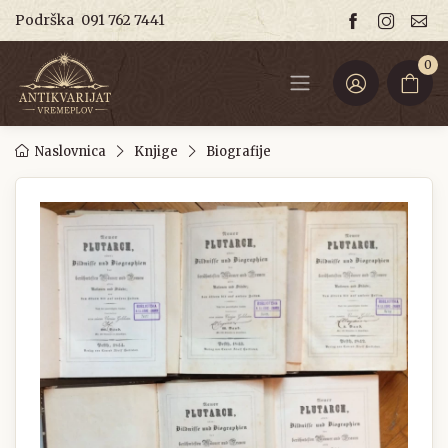
Podrška
091 762 7441
0
Naslovnica
Knjige
Biografije