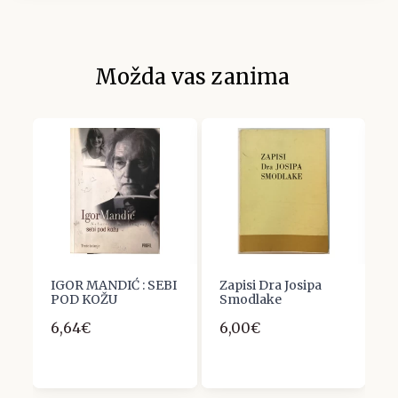
Možda vas zanima
IGOR MANDIĆ : SEBI
Zapisi Dra Josipa
V
POD KOŽU
Smodlake
D
6,64€
6,00€
5