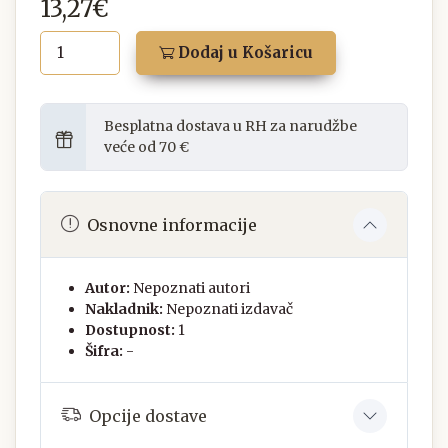
13,27€
Dodaj u Košaricu
Besplatna dostava u RH za narudžbe
veće od 70 €
Osnovne informacije
Autor:
Nepoznati autori
Nakladnik:
Nepoznati izdavač
Dostupnost:
1
Šifra:
-
Opcije dostave