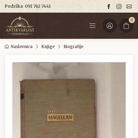
Podrška
091 762 7441
0
Naslovnica
Knjige
Biografije