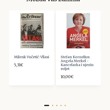
Milenk Vučetić: Vllasi
Stefan Kornelius:
L
2.
Angela Merkel -
V
5,31€
Kancelarka i njezin
5
svijet
10,00€