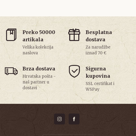
Preko 50000
Besplatna
artikala
dostava
Velika kolekcija
Za narudžbe
naslova
iznad 70 €
Brza dostava
Sigurna
kupovina
Hrvatska pošta -
naš partner u
SSL certifikat i
dostavi
WSPay