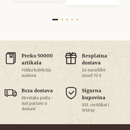
Preko 50000
Besplatna
artikala
dostava
Velika kolekcija
Za narudžbe
naslova
iznad 70 €
Brza dostava
Sigurna
kupovina
Hrvatska pošta -
naš partner u
SSL certifikat i
dostavi
WSPay