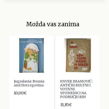
Možda vas zanima
Jugoslavia: Bosnia
ENVER IMAMOVIĆ :
P
and Hercegovina
ANTIČKI KULTNI I
N
VOTIVNI
P
10,00€
SPOMENICI NA
D
PODRUČJU BIH
U
31,85€
1