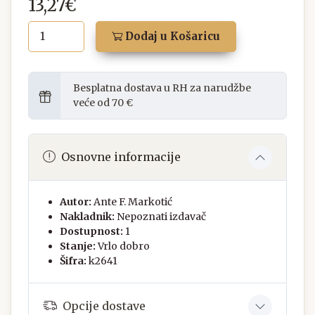
13,27€
Dodaj u Košaricu
Besplatna dostava u RH za narudžbe
veće od 70 €
Osnovne informacije
Autor:
Ante F. Markotić
Nakladnik:
Nepoznati izdavač
Dostupnost:
1
Stanje:
Vrlo dobro
Šifra:
k2641
Opcije dostave