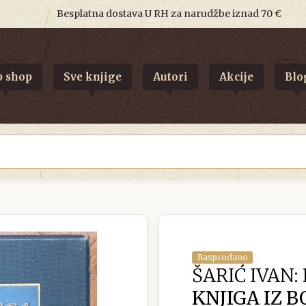
Besplatna dostava U RH za narudžbe iznad 70 €
 shop
Sve knjige
Autori
Akcije
Blo
Rasprodano
ŠARIĆ IVAN:
KNJIGA IZ B