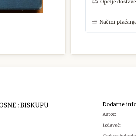
Opcije dostave
Načini plaćanj
Dodatne inf
BOSNE : BISKUPU
Autor:
Izdavač: