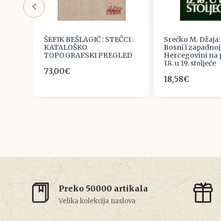
ci u
ŠEFIK BEŠLAGIĆ : STEČCI :
Srećko M. Džaja: 
KATALOŠKO
Bosni i zapadnoj
zu iz
TOPOGRAFSKI PREGLED
Hercegovini na p
18. u 19. stoljeće
73,00€
18,58€
Preko 50000 artikala
Velika kolekcija naslova