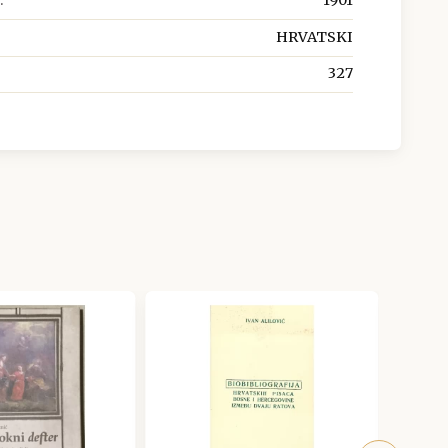
:
1901
HRVATSKI
327