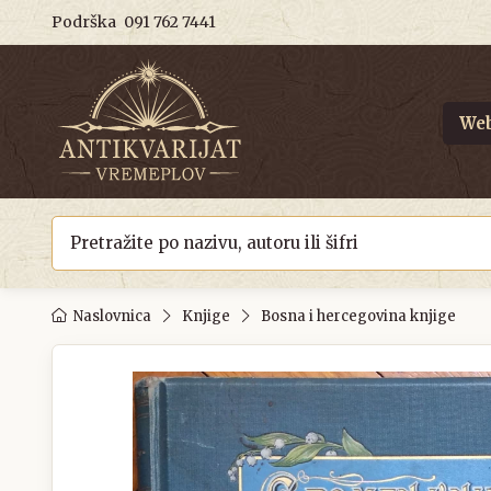
Podrška
091 762 7441
Web
Naslovnica
Knjige
Bosna i hercegovina knjige