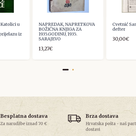
Katolici u
NAPREDAK, NAPRETKOVA
Cvetnić San
BOŽIĆNA KNJIGA ZA
defter
rijelazu iz
1935.GODINU, 1935.
30,00€
SARAJEVO
13,27€
Besplatna dostava
Brza dostava
Za narudžbe iznad 70 €
Hrvatska pošta - naš par
dostavi