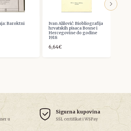
ja: Baroktni
Ivan Alilović: Biobliografija
Kasim
hrvatskih pisaca Bosne i
Naci
Hercegovine do godine
10,6
1918
6,64€
Sigurna kupovina
tner u
SSL certifikat i WSPay