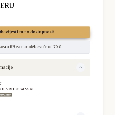
YERU
bavijesti me o dostupnosti
ava u RH za narudžbe veće od 70 €
macije
N
OL VRHBOSANSKI
prodano