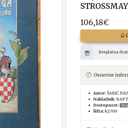
STROSSMA
106,18€
O
Besplatna dost
Osnovne infor
Autor:
ŠARIĆ IVA
Nakladnik:
KAPT
Dostupnost:
Ras
Šifra:
k2700