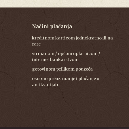
Načini plaćanja
kreditnom karticom jednokratno ili na
rate
virmanom / općom uplatnicom /
internet bankarstvom
gotovinom prilikom pouzeća
osobno preuzimanje i plaćanje u
antikvarijatu