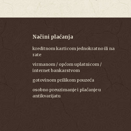
Načini plaćanja
kreditnom karticom jednokratno ili na
rate
virmanom / općom uplatnicom /
internet bankarstvom
gotovinom prilikom pouzeća
osobno preuzimanje i plaćanje u
antikvarijatu