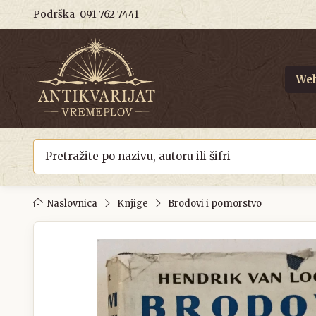
Podrška
091 762 7441
Web
Naslovnica
Knjige
Brodovi i pomorstvo