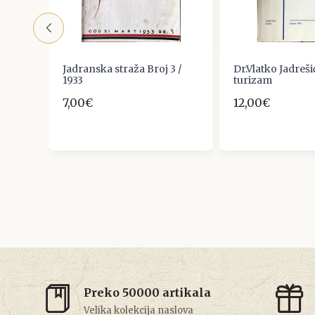
g
Jadranska straža Broj 3 /
Dr.Vlatko Jadrešić
1933
turizam
7,00€
12,00€
Preko 50000 artikala
Velika kolekcija naslova