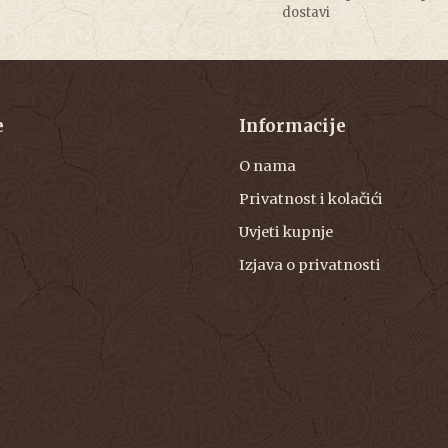
dostavi
e
Informacije
O nama
Privatnost i kolačići
Uvjeti kupnje
Izjava o privatnosti