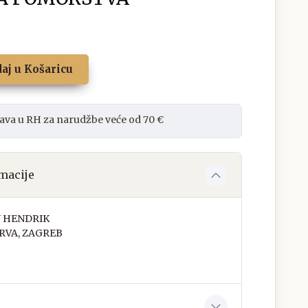
aj u Košaricu
ava u RH za narudžbe veće od 70 €
macije
 HENDRIK
RVA, ZAGREB