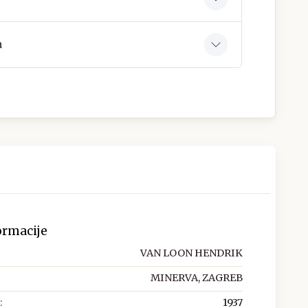
a
ormacije
VAN LOON HENDRIK
MINERVA, ZAGREB
:
1937