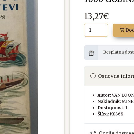
13,27€
Dod
Besplatna dost
Osnovne infor
Autor:
VAN LOON
Nakladnik:
MINE
Dostupnost:
1
Šifra:
K8368
Opcije dostave