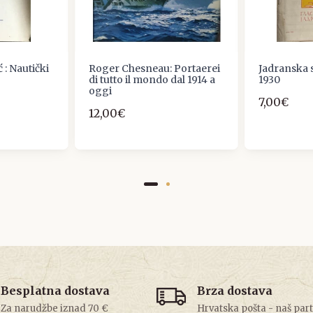
 : Nautički
Roger Chesneau: Portaerei
Jadranska s
di tutto il mondo dal 1914 a
1930
oggi
7,00€
12,00€
Besplatna dostava
Brza dostava
Za narudžbe iznad 70 €
Hrvatska pošta - naš par