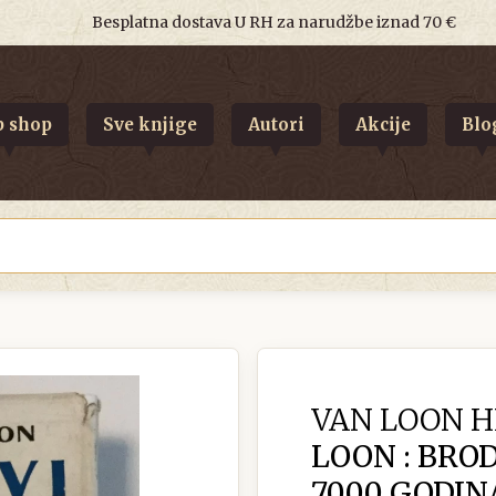
Besplatna dostava U RH za narudžbe iznad 70 €
 shop
Sve knjige
Autori
Akcije
Blo
VAN LOON H
LOON : BROD
7000 GODI