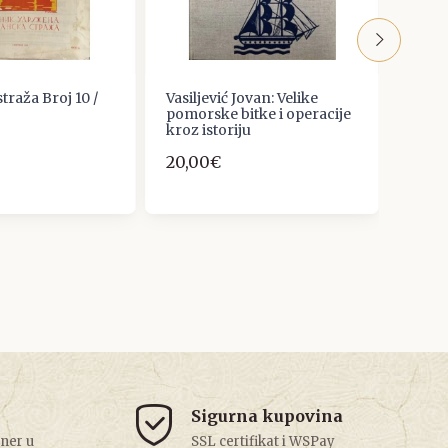
traža Broj 10 /
Vasiljević Jovan: Velike
Jadran
pomorske bitke i operacije
10,0
kroz istoriju
20,00€
Sigurna kupovina
tner u
SSL certifikat i WSPay