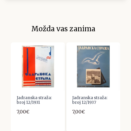
Možda vas zanima
Jadranska straža:
Jadranska straža:
F
broj 12/1931
broj 12/1937
T
A
S
7,00€
7,00€
B
1