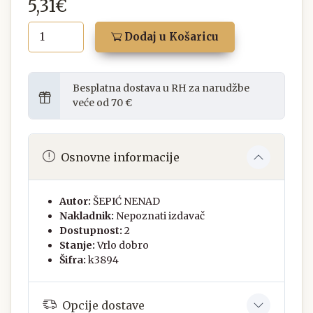
5,31€
Dodaj u Košaricu
Besplatna dostava u RH za narudžbe
veće od 70 €
Osnovne informacije
Autor:
ŠEPIĆ NENAD
Nakladnik:
Nepoznati izdavač
Dostupnost:
2
Stanje:
Vrlo dobro
Šifra:
k3894
Opcije dostave