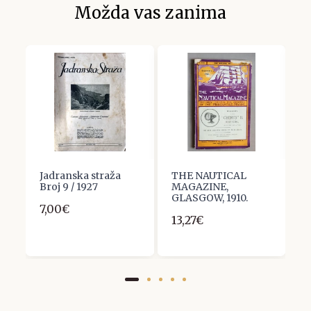
Možda vas zanima
Jadranska straža
THE NAUTICAL
P
Broj 9 / 1927
MAGAZINE,
k
GLASGOW, 1910.
7,00€
1
13,27€