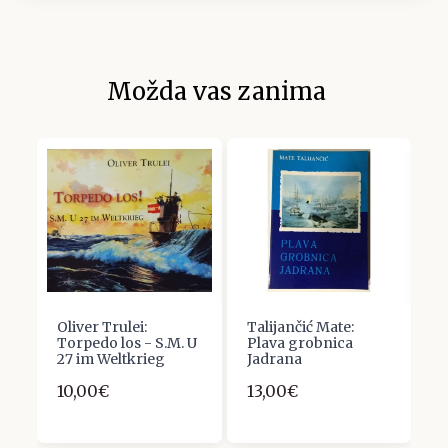
Možda vas zanima
Oliver Trulei:
Talijančić Mate:
J
Torpedo los - S.M. U
Plava grobnica
M
27 im Weltkrieg
Jadrana
B
10,00€
13,00€
6