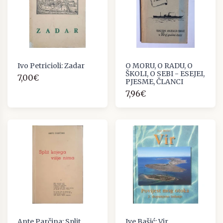
Ivo Petricioli: Zadar
O MORU, O RADU, O
ŠKOLI, O SEBI - ESEJEI,
7,00€
PJESME, ČLANCI
7,96€
Ante Parčina: Split
Ive Bašić: Vir