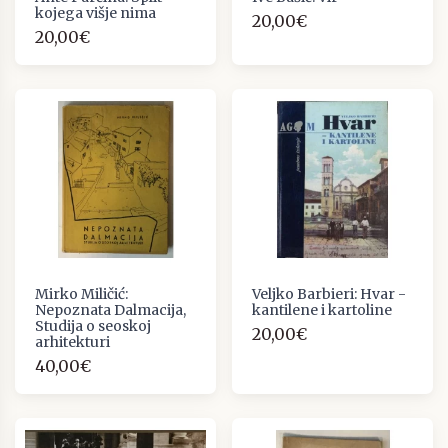
kojega višje nima
20,00€
20,00€
Mirko Miličić:
Veljko Barbieri: Hvar -
Nepoznata Dalmacija,
kantilene i kartoline
Studija o seoskoj
20,00€
arhitekturi
40,00€