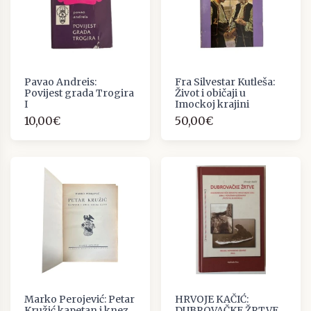
Pavao Andreis:
Fra Silvestar Kutleša:
Povijest grada Trogira
Život i običaji u
I
Imockoj krajini
10,00€
50,00€
Marko Perojević: Petar
HRVOJE KAČIĆ:
Kružić kapetan i knez
DUBROVAČKE ŽRTVE