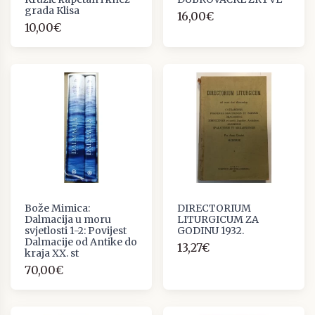
grada Klisa
16,00€
10,00€
Bože Mimica:
DIRECTORIUM
Dalmacija u moru
LITURGICUM ZA
svjetlosti 1-2: Povijest
GODINU 1932.
Dalmacije od Antike do
13,27€
kraja XX. st
70,00€