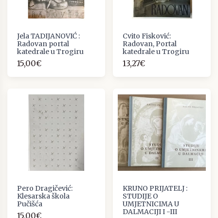
Jela TADIJANOVIĆ :
Cvito Fisković:
Radovan portal
Radovan, Portal
katedrale u Trogiru
katedrale u Trogiru
15,00€
13,27€
Pero Dragičević:
KRUNO PRIJATELJ :
Klesarska škola
STUDIJE O
Pučišća
UMJETNICIMA U
DALMACIJI I -III
15,00€