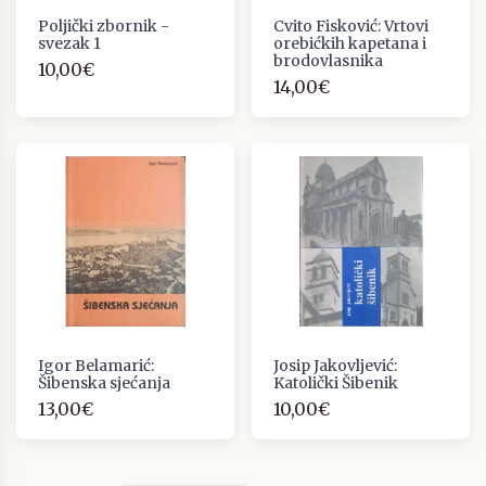
Poljički zbornik -
Cvito Fisković: Vrtovi
svezak 1
orebićkih kapetana i
brodovlasnika
10,00€
14,00€
Igor Belamarić:
Josip Jakovljević:
Šibenska sjećanja
Katolički Šibenik
13,00€
10,00€