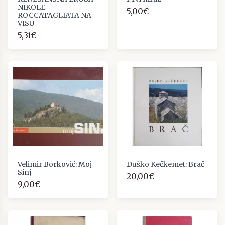
NIKOLE
5,00€
ROCCATAGLIATA NA
VISU
5,31€
Velimir Borković: Moj
Duško Kečkemet: Brač
Sinj
20,00€
9,00€