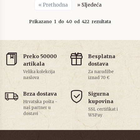
«
Prethodna
»
Sljedeća
Prikazano
1
do
40
od
422
rezultata
Preko 50000
Besplatna
artikala
dostava
Velika kolekcija
Za narudžbe
naslova
iznad 70 €
Brza dostava
Sigurna
kupovina
Hrvatska pošta -
naš partner u
SSL certifikat i
dostavi
WSPay