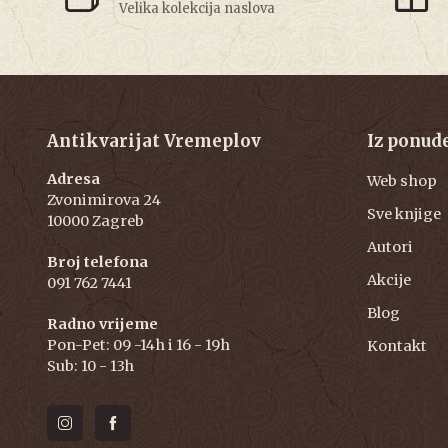
Velika kolekcija naslova
Antikvarijat Vremeplov
Iz ponud
Adresa
Web shop
Zvonimirova 24
Sve knjige
10000 Zagreb
Autori
Broj telefona
Akcije
091 762 7441
Blog
Radno vrijeme
Pon-Pet: 09 -14h i 16 - 19h
Kontakt
Sub: 10 - 13h