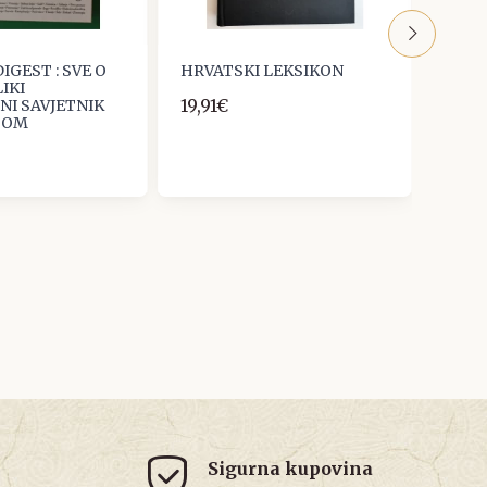
IGEST : SVE O
HRVATSKI LEKSIKON
Franc
IKI
Kralj
19,91€
NI SAVJETNIK
Besmr
 DOM
Egipt
39,8
Sigurna kupovina