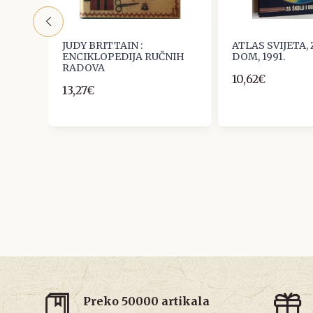
JUDY BRITTAIN :
ATLAS SVIJETA, 
ENCIKLOPEDIJA RUČNIH
DOM, 1991.
E
RADOVA
10,62€
13,27€
., ZA
RNOST
Preko 50000 artikala