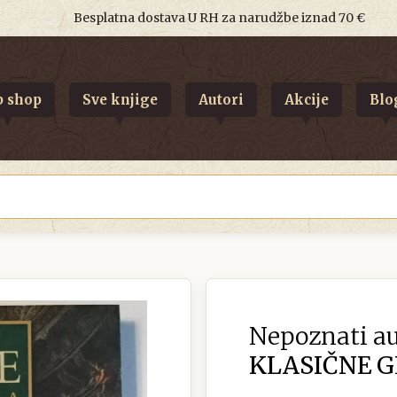
Besplatna dostava U RH za narudžbe iznad 70 €
 shop
Sve knjige
Autori
Akcije
Blo
Nepoznati au
KLASIČNE G