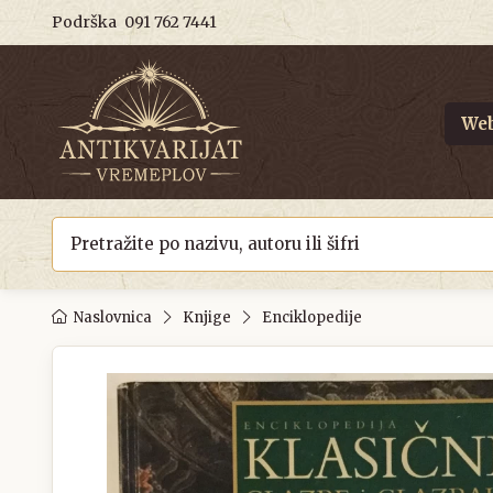
Podrška
091 762 7441
Web
Naslovnica
Knjige
Enciklopedije