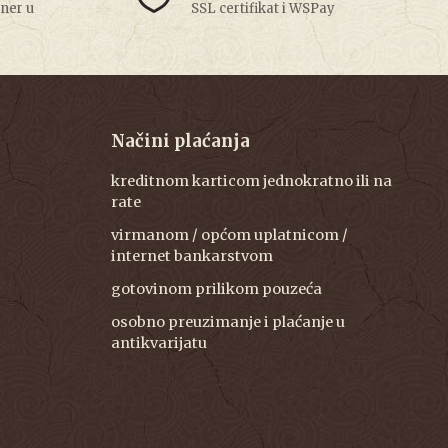
tner u
SSL certifikat i WSPay
Načini plaćanja
kreditnom karticom jednokratno ili na
rate
virmanom / općom uplatnicom /
internet bankarstvom
gotovinom prilikom pouzeća
osobno preuzimanje i plaćanje u
antikvarijatu