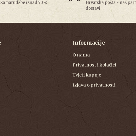
Za narudžbe iznad 70 €
Hrvatska pošta - naš par
dostavi
e
Informacije
O nama
Privatnost i kolačići
Uvjeti kupnje
Izjava o privatnosti