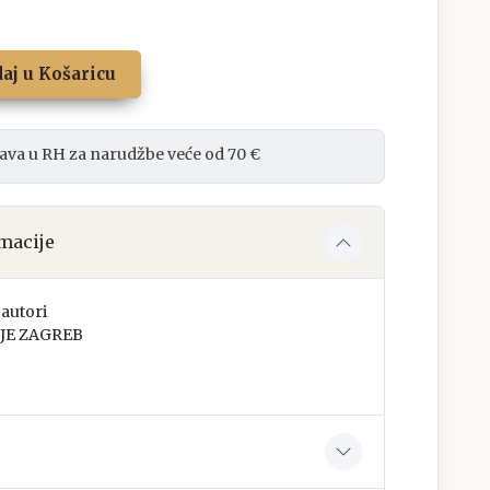
aj u Košaricu
ava u RH za narudžbe veće od 70 €
macije
autori
JE ZAGREB