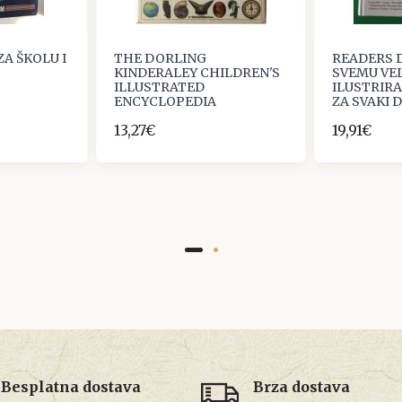
ZA ŠKOLU I
THE DORLING
READERS D
KINDERALEY CHILDREN'S
SVEMU VEL
ILLUSTRATED
ILUSTRIRA
ENCYCLOPEDIA
ZA SVAKI
13,27€
19,91€
Besplatna dostava
Brza dostava