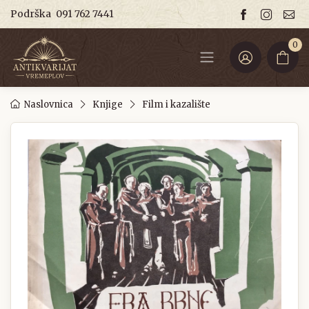
Podrška
091 762 7441
0
Naslovnica
Knjige
Film i kazalište