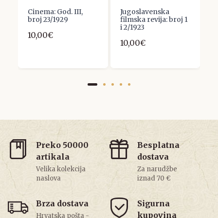
he
Cinema: God. III,
Jugoslavenska
K
broj 23/1929
filmska revija: broj 1
k
i 2/1923
s
10,00€
ž
10,00€
6
Preko 50000
Besplatna
artikala
dostava
Velika kolekcija
Za narudžbe
naslova
iznad 70 €
Brza dostava
Sigurna
kupovina
Hrvatska pošta -