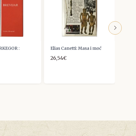
RKEGOR :
Elias Canetti: Masa i moć
Jean 
Libid
26,54€
15,0