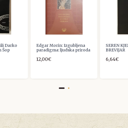
ili Darko
Edgar Morin: Izgubljena
SEREN KJE
n Šop
paradigma: ljudska priroda
BREVIJAR
12,00€
6,64€