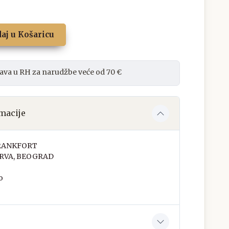
aj u Košaricu
ava u RH za narudžbe veće od 70 €
macije
RANKFORT
RVA, BEOGRAD
o