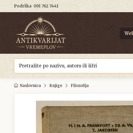
Podrška
091 762 7441
Web
Naslovnica
Knjige
Filozofija