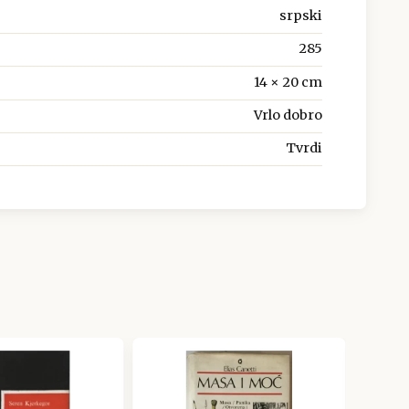
srpski
285
14 × 20 cm
Vrlo dobro
Tvrdi