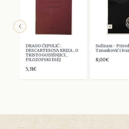
DRAGO ĆEPULIĆ :
Sufizam - Prired
DESCARTESOVA KRIZA , O
Tanasković i Iva
TRISTOGODIŠNJICI ,
8,00€
FILOZOFSKI ESEJ
5,31€