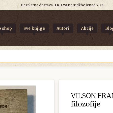
Besplatna dostava U RH za narudžbe iznad 70 €
 shop
Sve knjige
Autori
Akcije
Blo
VILSON FRA
filozofije