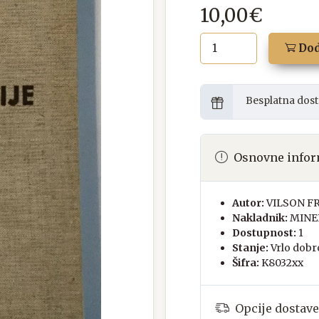
10,00€
Dod
Besplatna dost
Osnovne infor
Autor:
VILSON F
Nakladnik:
MINE
Dostupnost:
1
Stanje:
Vrlo dobr
Šifra:
K8032xx
Opcije dostave