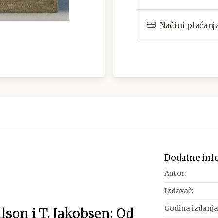
Načini plaćanj
Dodatne inf
Autor:
Izdavač:
Godina izdanja
ilson i T. Jakobsen: Od