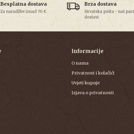
Besplatna dostava
Brza dostava
Za narudžbe iznad 70 €
Hrvatska pošta - naš par
dostavi
e
Informacije
O nama
Privatnost i kolačići
Uvjeti kupnje
Izjava o privatnosti