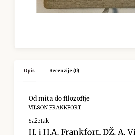
Opis
Recenzije (0)
Od mita do filozofije
VILSON FRANKFORT
Sažetak
H. i H.A. Frankfort, DŽ. A. V