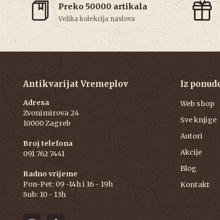
Preko 50000 artikala
Velika kolekcija naslova
Antikvarijat Vremeplov
Iz ponud
Adresa
Web shop
Zvonimirova 24
Sve knjige
10000 Zagreb
Autori
Broj telefona
Akcije
091 762 7441
Blog
Radno vrijeme
Pon-Pet: 09 -14h i 16 - 19h
Kontakt
Sub: 10 - 13h