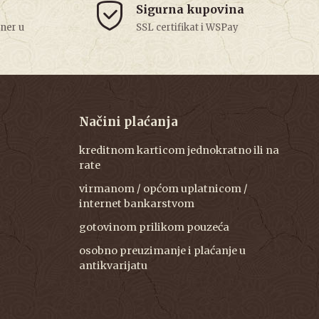
Sigurna kupovina
tner u
SSL certifikat i WSPay
Načini plaćanja
kreditnom karticom jednokratno ili na
rate
virmanom / općom uplatnicom /
internet bankarstvom
gotovinom prilikom pouzeća
osobno preuzimanje i plaćanje u
antikvarijatu